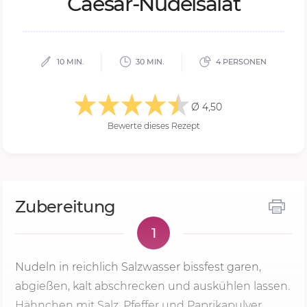
Cae­sar-Nu­del­sa­lat
10 MIN.
30 MIN.
4 PERSONEN
Ø 4,50
Bewerte dieses Rezept
Zubereitung
1
Nudeln in reichlich Salzwasser bissfest garen,
abgießen, kalt abschrecken und auskühlen lassen.
Hähnchen mit Salz, Pfeffer und Paprikapulver