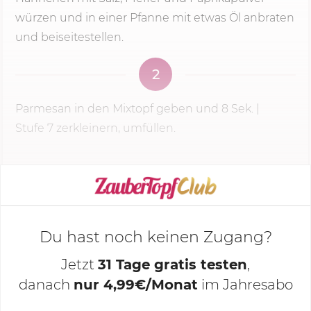
würzen und in einer Pfanne mit etwas Öl anbraten
und beiseitestellen.
2
Parmesan in den Mixtopf geben und
8 Sek.
|
Stufe 7
zerkleinern, umfüllen.
KOCHMODUS STARTEN
Du hast noch keinen Zugang?
Jetzt
31 Tage gratis testen
,
danach
nur 4,99€/Monat
im Jahresabo
Deine Notizen