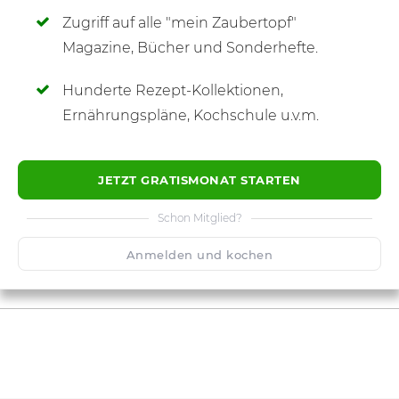
Zugriff auf alle "mein Zaubertopf"
SCHREIBE NEUE NOTIZ
Magazine, Bücher und Sonderhefte.
Hunderte Rezept-Kollektionen,
Ernährungspläne, Kochschule u.v.m.
JETZT GRATISMONAT STARTEN
Schon Mitglied?
Anmelden und kochen