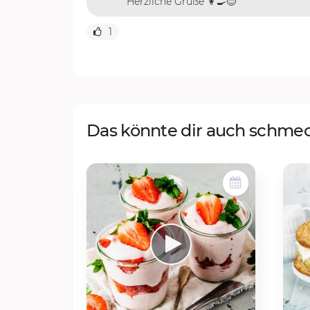
Herzliche Grüße 👩‍🍳😊
1
Das könnte dir auch schme