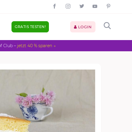
GRATIS TESTEN!
LOGIN
pf Club –
jetzt 40 % sparen →