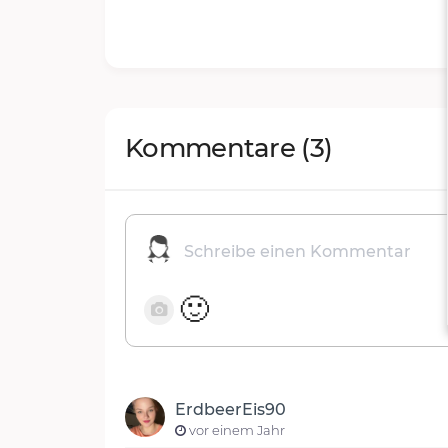
Kommentare
(3)
🙂
ErdbeerEis90
vor einem Jahr