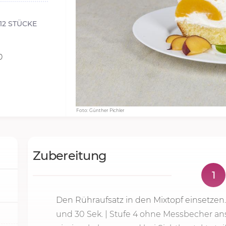
12 STÜCKE
0
Foto: Günther Pichler
Zubereitung
1
Den Rühraufsatz in den Mixtopf einsetzen
und
30 Sek.
|
Stufe 4
ohne Messbecher ans