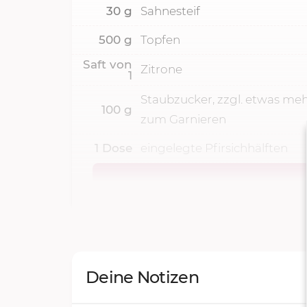
30
g
Sahnesteif
500
g
Topfen
Saft von
Zitrone
1
Staubzucker, zzgl. etwas me
100
g
zum Garnieren
1
Dose
eingelegte Pfirsichhälften
Deine Notizen