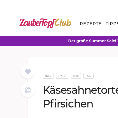
REZEPTE
TIPP
Der große Summer Sale!
TM31
TM5®
TM6
TM7
Kä­se­sah­ne­tor­
Pfir­si­chen