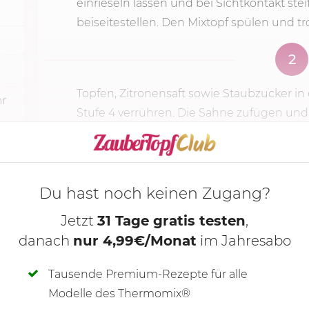
einrieseln lassen und bei Sichtkontakt ste
beiseitestellen. Den Mixtopf spülen und t
2
Topfen, Zitronensaft sowie Staubzucker i
hr
Stufe 4
verrühren. Die Sahne zufügen un
KOCHMODUS S
Du hast noch keinen Zugang?
Jetzt
31 Tage gratis testen
,
danach
nur 4,99€/Monat
im Jahresabo
Tausende Premium-Rezepte für alle
Modelle des Thermomix®