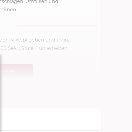
if schlagen. Umfüllen und
rocknen.
n den Mixtopf geben und
1 Min.
|
d
30 Sek.
|
Stufe 4
unterheben.
TARTEN