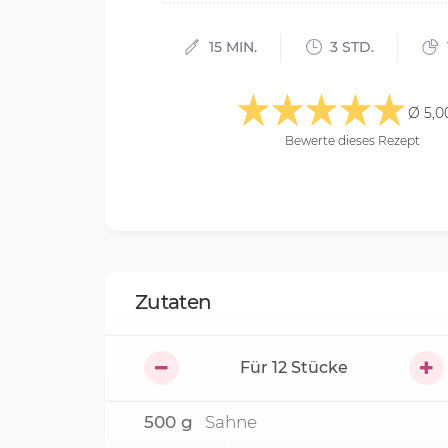
15 MIN.
3 STD.
Ø 5,0
Bewerte dieses Rezept
Zutaten
Für
12
Stücke
500
g
Sahne