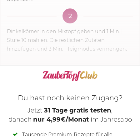
2
Dinkelkörner in den Mixtopf geben und
1 Min.
|
Stufe 10 mahlen. Die restlichen Zutaten
hinzufügen und 3 Min. | Teigmodus vermengen.
KOCHMODUS STARTEN
Du hast noch keinen Zugang?
Jetzt
31 Tage gratis testen
,
danach
nur 4,99€/Monat
im Jahresabo
Deine Notizen
Tausende Premium-Rezepte für alle