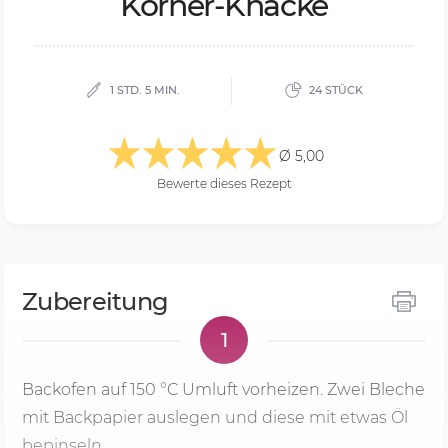
Kör­ner-Knäcke
1 STD. 5 MIN.
24 STÜCK
Ø 5,00
Bewerte dieses Rezept
Zubereitung
1
Backofen auf
150 °C
Umluft vorheizen. Zwei Bleche
mit Backpapier auslegen und diese mit etwas Öl
bepinseln.