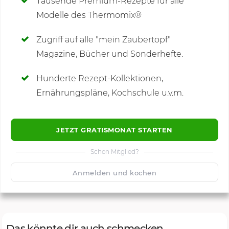
Tausende Premium-Rezepte für alle
Modelle des Thermomix®
SCHREIBE NEUE NOTIZ
Zugriff auf alle "mein Zaubertopf"
Magazine, Bücher und Sonderhefte.
Hunderte Rezept-Kollektionen,
Kommentare
Ernährungspläne, Kochschule u.v.m.
JETZT GRATISMONAT STARTEN
Schon Mitglied?
🙂
Speichern
1500
Anmelden und kochen
Das könnte dir auch schmecken