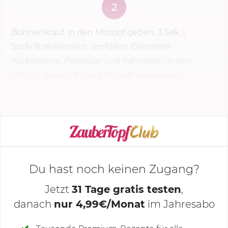
2
Bohnenkraut in den Mixtopf geben,
3 Sek.
|
Stufe 8
zerkleinern, umfüllen. Geröstete
Kürbiskerne, Petersilie und Parmesan in den
Mixtopf geben, 8 Sek. |
Stufe 8
zerkleinern,
umfüllen und mit Fleur...
KOCHMODUS STARTEN
Du hast noch keinen Zugang?
Jetzt
31 Tage gratis testen
,
danach
nur 4,99€/Monat
im Jahresabo
Deine Notizen