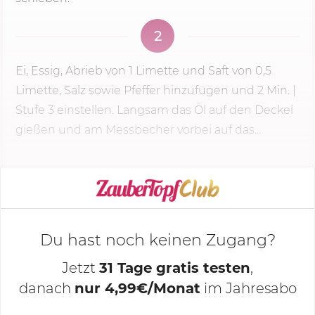
2
Ei, Essig, Abrieb von 1 Limette und Saft von 0,5
Limette, Salz sowie Pfeffer hinzufügen und
2 Min.
|
Stufe 3
einstellen. Langsam das Öl auf den Deckel
gießen und am Messbecher vorbei auf das...
KOCHMODUS STARTEN
Du hast noch keinen Zugang?
Jetzt
31 Tage gratis testen
,
danach
nur 4,99€/Monat
im Jahresabo
Deine Notizen