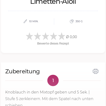
Li­met­ten-Aio­li
10 MIN.
350 G
Ø 0,00
Bewerte dieses Rezept
Zubereitung
1
Knoblauch in den Mixtopf geben und
5 Sek.
|
Stufe 5
zerkleinern. Mit dem Spatel nach unten
schieben.