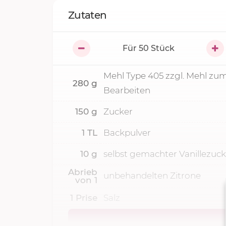
Zutaten
Für
50
Stück
Mehl Type 405 zzgl. Mehl zu
280
g
Bearbeiten
150
g
Zucker
1
TL
Backpulver
10
g
selbst gemachter Vanillezuck
Abrieb
unbehandelten Zitrone
von
1
1
Prise
Salz