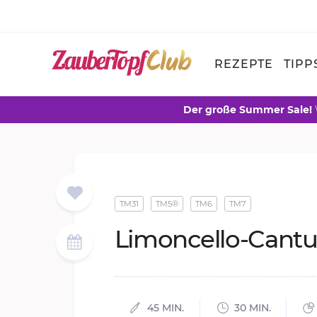
REZEPTE
TIPP
Der große Summer Sale!
TM31
TM5®
TM6
TM7
Li­mon­cel­lo-Can­tuc
45 MIN.
30 MIN.