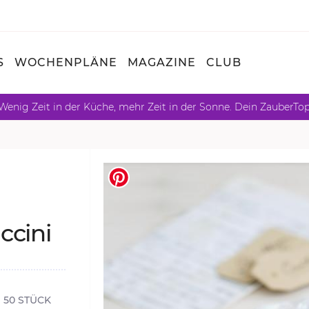
S
WOCHENPLÄNE
MAGAZINE
CLUB
Wenig Zeit in der Küche, mehr Zeit in der Sonne. Dein ZauberTo
­ci­ni
50 STÜCK