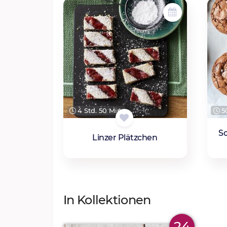
4 Std. 50 Min.
50
So
Linzer Plätzchen
In Kollektionen
24