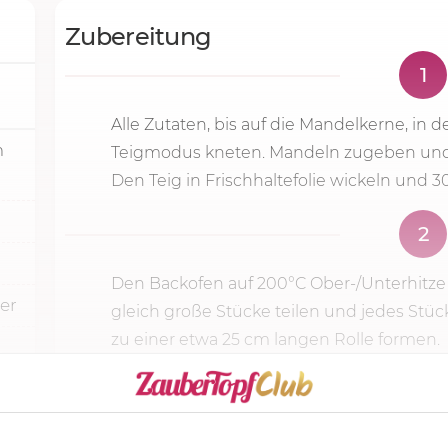
Zubereitung
1
Alle Zutaten, bis auf die Mandelkerne, in 
m
Teigmodus kneten. Mandeln zugeben un
Den Teig in Frischhaltefolie wickeln und 3
2
Den Backofen auf 200°C Ober-/Unterhitze 
er
gleich große Stücke teilen und jedes Stüc
zu einer etwa 25 cm langen Rolle formen.
KOCHMODUS S