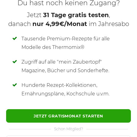
Du hast noch keinen Zugang?
Jetzt
31 Tage gratis testen
,
danach
nur 4,99€/Monat
im Jahresabo
Tausende Premium-Rezepte für alle
Modelle des Thermomix®
Zugriff auf alle "mein Zaubertopf"
SCHREIBE NEUE NOTIZ
Magazine, Bücher und Sonderhefte.
Hunderte Rezept-Kollektionen,
Ernährungspläne, Kochschule u.v.m.
JETZT GRATISMONAT STARTEN
Schon Mitglied?