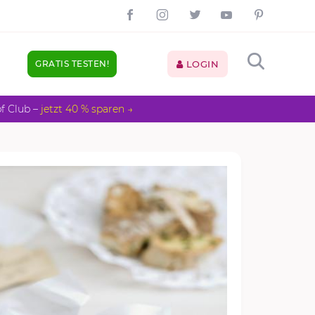
GRATIS TESTEN!
LOGIN
pf Club –
jetzt 40 % sparen →