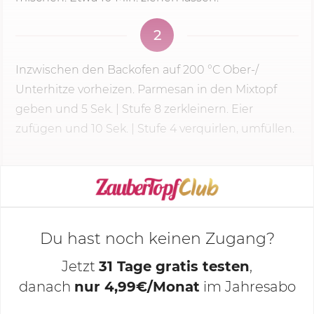
2
Inzwischen den Backofen auf
200 °C
Ober-/
Unterhitze vorheizen. Parmesan in den Mixtopf
geben und
5 Sek.
|
Stufe 8
zerkleinern. Eier
zufügen und 10 Sek. | Stufe 4 verquirlen, umfüllen.
KOCHMODUS STARTEN
Du hast noch keinen Zugang?
Jetzt
31 Tage gratis testen
,
danach
nur 4,99€/Monat
im Jahresabo
Deine Notizen