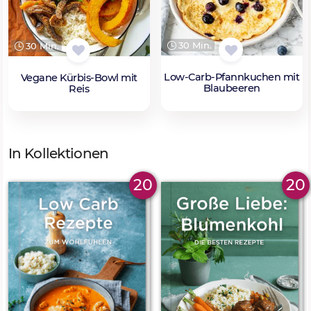
30 Min.
30 Min.
Low-Carb-Pfannkuchen mit
Vegane Kürbis-Bowl mit
Blaubeeren
Reis
In Kollektionen
20
20