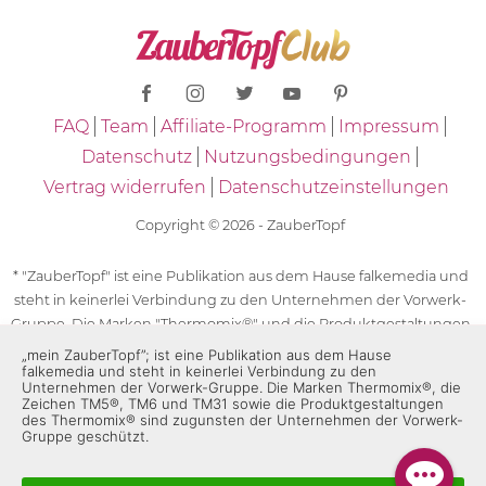
FAQ
Team
Affiliate-Programm
Impressum
Datenschutz
Nutzungsbedingungen
Vertrag widerrufen
Datenschutzeinstellungen
Copyright © 2026 - ZauberTopf
* "ZauberTopf" ist eine Publikation aus dem Hause falkemedia und
steht in keinerlei Verbindung zu den Unternehmen der Vorwerk-
Gruppe. Die Marken "Thermomix®" und die Produktgestaltungen
des "Thermomix®" sind eingetragene Marken der Unternehmen
„mein ZauberTopf”; ist eine Publikation aus dem Hause
falkemedia und steht in keinerlei Verbindung zu den
der Vorwerk-Gruppe. Die Marken Thermomix®, die Zeichen TM5®,
Unternehmen der Vorwerk-Gruppe. Die Marken Thermomix®, die
TM6 und TM31 sowie die Produktgestaltungen des Thermomix®
Zeichen TM5®, TM6 und TM31 sowie die Produktgestaltungen
sind zugunsten der Unternehmen der Vorwerk-Gruppe
des Thermomix® sind zugunsten der Unternehmen der Vorwerk-
Gruppe geschützt.
geschützt. Für die Rezeptangaben in "ZauberTopf" ist
ausschließlich falkemedia verantwortlich.