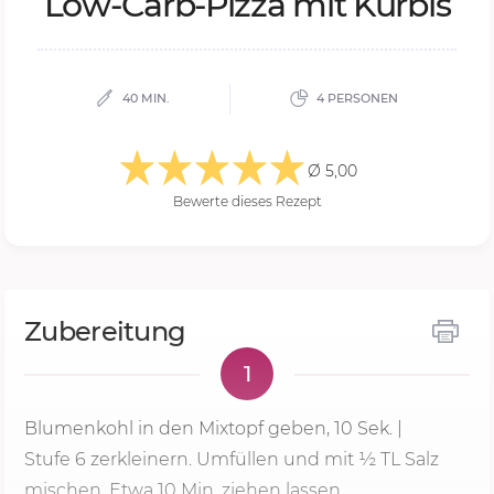
Low-Carb-Piz­za mit Kür­bis
40 MIN.
4 PERSONEN
Ø 5,00
Bewerte dieses Rezept
Zubereitung
1
Blumenkohl in den Mixtopf geben,
10 Sek.
|
Stufe 6
zerkleinern. Umfüllen und mit ½ TL Salz
mischen. Etwa
10 Min.
ziehen lassen.