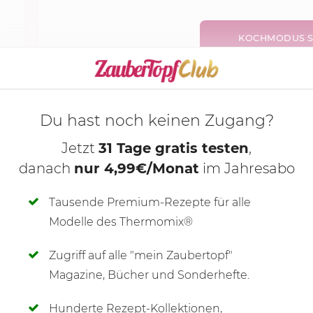
KOCHMODUS S
Du hast noch keinen Zugang?
Jetzt
31 Tage gratis testen
,
danach
nur 4,99€/Monat
im Jahresabo
Tausende Premium-Rezepte für alle
Modelle des Thermomix®
Zugriff auf alle "mein Zaubertopf"
SCHREIBE NEUE NOTIZ
Magazine, Bücher und Sonderhefte.
Hunderte Rezept-Kollektionen,