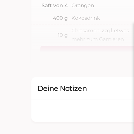
Saft von
4
Orangen
400
g
Kokosdrink
Chiasamen, zzgl. etwas
10
g
mehr zum Garnieren
Deine Notizen