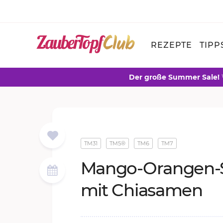
REZEPTE
TIPP
Der große Summer Sale!
TM31
TM5®
TM6
TM7
Man­go-Oran­gen
mit Chia­sa­men