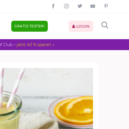
GRATIS TESTEN!
LOGIN
pf Club –
jetzt 40 % sparen →