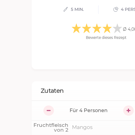
5 MIN.
4 PER
Ø 4,0
Bewerte dieses Rezept
Zutaten
Für
4
Personen
Fruchtfleisch
Mangos
von
2