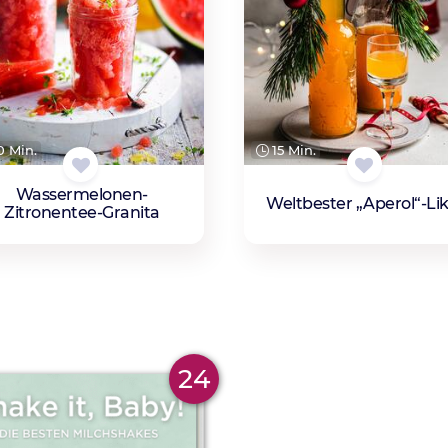
 Min.
15 Min.
Wassermelonen-
Weltbester „Aperol“-Li
Zitronentee-Granita
24