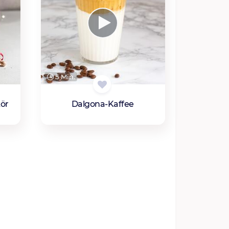
5 Min.
kör
Dalgona-Kaffee