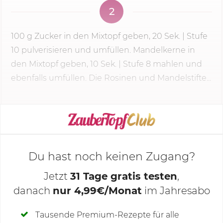
2
100 g
Zucker in den Mixtopf geben,
20 Sek.
| Stufe
10 pulverisieren und umfüllen. Mandelkerne in
den Mixtopf geben, 10 Sek. |
Stufe 8
mahlen und
ebenfalls umfüllen. Die Rosinen und Mandelstifte...
KOCHMODUS STARTEN
Du hast noch keinen Zugang?
Jetzt
31 Tage gratis testen
,
danach
nur 4,99€/Monat
im Jahresabo
Deine Notizen
Tausende Premium-Rezepte für alle