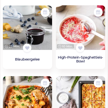
10 Min.
25 Min.
High-Protein-Spaghettieis-
Blaubeergelee
Bowl