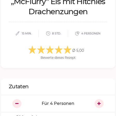
„M­cFlur­ry“ Eis mit Hit­chies
Dra­chen­zun­gen
15 MIN.
8 STD.
4 PERSONEN
Ø 5,00
Bewerte dieses Rezept
Zutaten
Für
4
Personen