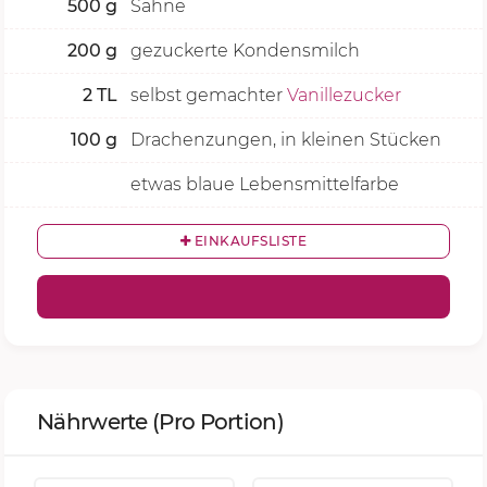
500
g
Sahne
200
g
gezuckerte Kondensmilch
2
TL
selbst gemachter
Vanillezucker
100
g
Drachenzungen, in kleinen Stücken
etwas blaue Lebensmittelfarbe
EINKAUFSLISTE
Nährwerte
(Pro Portion)