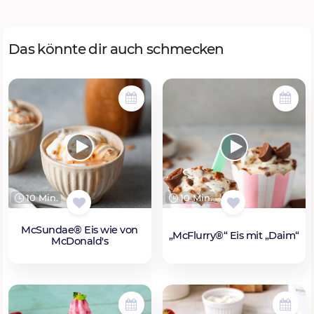
Das könnte dir auch schmecken
10 Min.
10 Min.
McSundae® Eis wie von
„McFlurry®“ Eis mit „Daim“
McDonald's