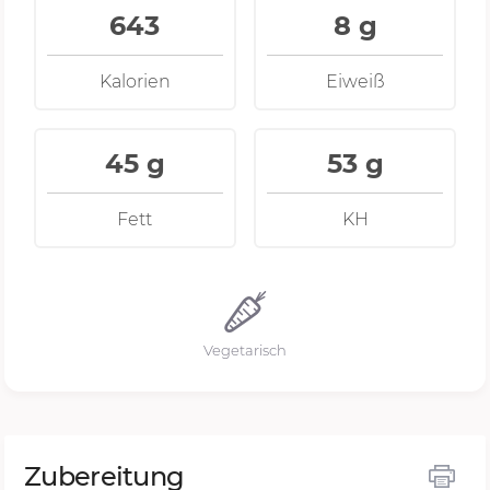
643
8 g
Kalorien
Eiweiß
45 g
53 g
Fett
KH
Vegetarisch
Zubereitung