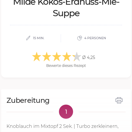
Mil­de Ko­kos-Erd­nuss-Mie-
Sup­pe
15 MIN.
4 PERSONEN
Ø 4,25
Bewerte dieses Rezept
Zubereitung
1
Knoblauch im Mixtopf
2 Sek.
| Turbo zerkleinern,