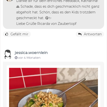
Danke dir für dein ehrliches Feedback, Katharina!
🙏 Schade, dass es dich geschmacklich nicht ganz
abgeholt hat. Schön, dass es den Kids trotzdem
geschmeckt hat. 😋✨
Liebe Grüße Ricarda von Zaubertopf
Gefällt mir
Antworten
jessica.woernlein
vor 4 Monaten