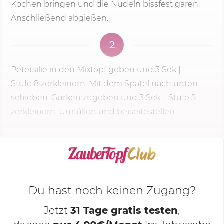
Kochen bringen und die Nudeln bissfest garen.
Anschließend abgießen.
2
Petersilie in den Mixtopf geben und
3 Sek
|
Stufe 8
zerkleinern. Mit dem Spatel nach unten
schieben. Gurken zugeben und 3 Sek. | Stufe 5
zerkleinern. Umfüllen und beiseitestellen.
KOCHMODUS STARTEN
Du hast noch keinen Zugang?
Jetzt
31 Tage gratis testen
,