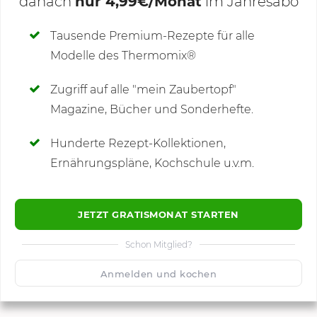
danach
nur 4,99€/Monat
im Jahresabo
Deine Notizen
Tausende Premium-Rezepte für alle
Modelle des Thermomix®
SCHREIBE NEUE NOTIZ
Zugriff auf alle "mein Zaubertopf"
Magazine, Bücher und Sonderhefte.
Hunderte Rezept-Kollektionen,
Kommentare
Ernährungspläne, Kochschule u.v.m.
JETZT GRATISMONAT STARTEN
Schon Mitglied?
🙂
Speichern
1500
Anmelden und kochen