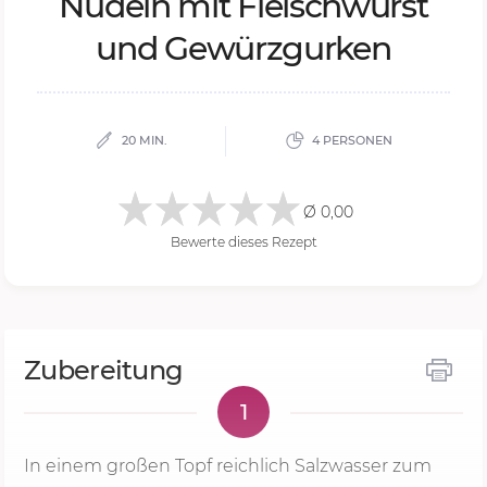
Nu­deln mit Fleisch­wurst
und Ge­würz­gur­ken
20 MIN.
4 PERSONEN
Ø 0,00
Bewerte dieses Rezept
Zubereitung
1
In einem großen Topf reichlich Salzwasser zum