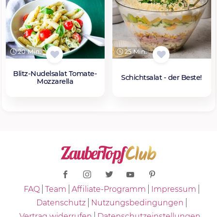
20 Min.
25 Min.
Blitz-Nudelsalat Tomate-
Schichtsalat - der Beste!
Mozzarella
FAQ
Team
Affiliate-Programm
Impressum
Datenschutz
Nutzungsbedingungen
Vertrag widerrufen
Datenschutzeinstellungen