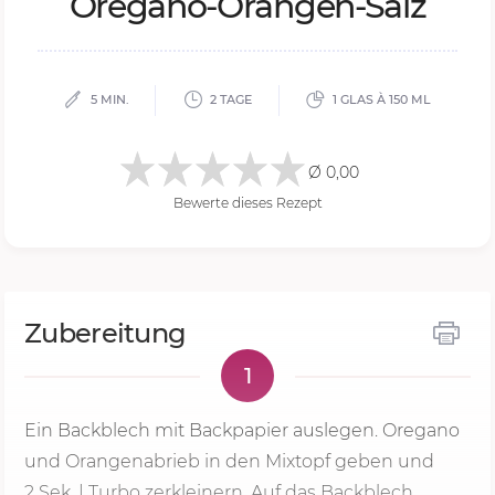
Ore­ga­no-Oran­gen-Salz
5 MIN.
2 TAGE
1 GLAS À 150 ML
Ø 0,00
Bewerte dieses Rezept
Zubereitung
1
Ein Backblech mit Backpapier auslegen. Oregano
und Orangenabrieb in den Mixtopf geben und
2 Sek.
| Turbo zerkleinern. Auf das Backblech