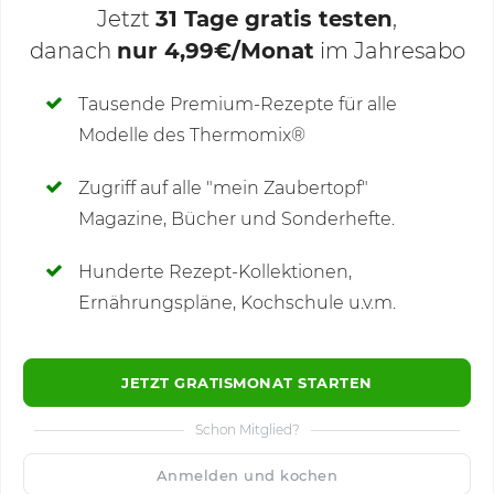
Jetzt
31 Tage gratis testen
,
danach
nur 4,99€/Monat
im Jahresabo
Deine Notizen
Tausende Premium-Rezepte für alle
Modelle des Thermomix®
SCHREIBE NEUE NOTIZ
Zugriff auf alle "mein Zaubertopf"
Magazine, Bücher und Sonderhefte.
Hunderte Rezept-Kollektionen,
Kommentare
Ernährungspläne, Kochschule u.v.m.
JETZT GRATISMONAT STARTEN
Schon Mitglied?
🙂
Speichern
1500
Anmelden und kochen