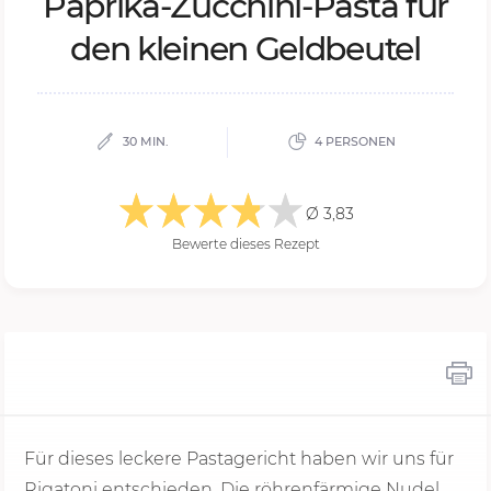
Pa­pri­ka-Zuc­chi­ni-Pas­ta für
den klei­nen Geld­beu­tel
30 MIN.
4 PERSONEN
Ø 3,83
Bewerte dieses Rezept
Für dieses leckere Pastagericht haben wir uns für
Rigatoni entschieden. Die röhrenfärmige Nudel