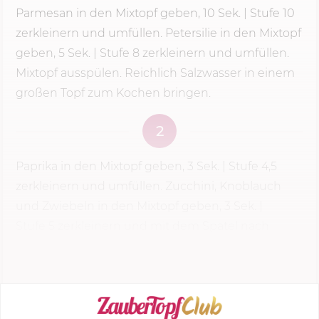
Parmesan in den Mixtopf geben,
10 Sek.
| Stufe 10
zerkleinern und umfüllen. Petersilie in den Mixtopf
geben, 5 Sek. |
Stufe 8
zerkleinern und umfüllen.
Mixtopf ausspülen. Reichlich Salzwasser in einem
großen Topf zum Kochen bringen.
2
Paprika in den Mixtopf geben,
3 Sek.
| Stufe 4,5
zerkleinern und umfüllen. Zucchini, Knoblauch
und Zwiebeln in den Mixtopf geben,
3 Sek.
|
Stufe 5
zerkleinern und mit dem Spatel nach
unten schieben...
KOCHMODUS STARTEN