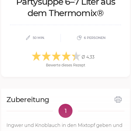
Par­ty­sup­pe 6–7 Li­ter aus
dem Ther­mo­mix®
50 MIN.
6 PERSONEN
Ø 4,33
Bewerte dieses Rezept
Zubereitung
1
Ingwer und Knoblauch in den Mixtopf geben und