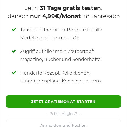
Jetzt
31 Tage gratis testen
,
danach
nur 4,99€/Monat
im Jahresabo
Deine Notizen
Tausende Premium-Rezepte für alle
Modelle des Thermomix®
SCHREIBE NEUE NOTIZ
Zugriff auf alle "mein Zaubertopf"
Magazine, Bücher und Sonderhefte.
Hunderte Rezept-Kollektionen,
Kommentare
(8)
Ernährungspläne, Kochschule u.v.m.
JETZT GRATISMONAT STARTEN
Schon Mitglied?
🙂
Speichern
1500
Anmelden und kochen