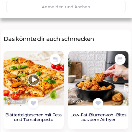
🙂
Speichern
1500
Anmelden und kochen
Das könnte dir auch schmecken
35 Min.
35 Min.
Blätterteigtaschen mit Feta
Low-Fat-Blumenkohl-Bites
und Tomatenpesto
aus dem Airfryer