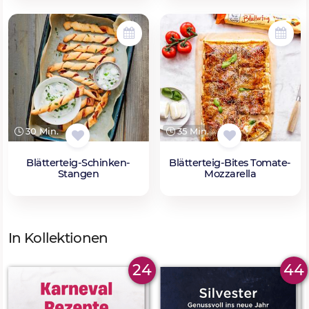
30 Min.
35 Min.
Blätterteig-Schinken-
Blätterteig-Bites Tomate-
Stangen
Mozzarella
In Kollektionen
24
44