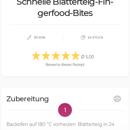
Schnel­le Blät­ter­teig-Fin­
ger­food-Bi­tes
30 MIN.
24 STÜCK
Ø 5,00
Bewerte dieses Rezept
Zubereitung
1
Backofen auf
180 °C
vorheizen. Blätterteig in 24