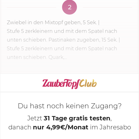
2
Zwiebel in den Mixtopf geben,
5 Sek.
|
Stufe 5
zerkleinern und mit dem Spatel nach
unten schieben. Pastinaken zugeben, 1
5 Sek.
|
Stufe 5
zerkleinern und mit dem Spatel nach
unten schieben. Quark,...
KOCHMODUS STARTEN
Du hast noch keinen Zugang?
Jetzt
31 Tage gratis testen
,
danach
nur 4,99€/Monat
im Jahresabo
Deine Notizen