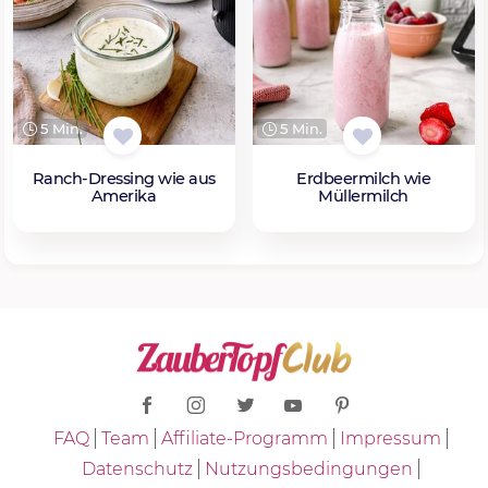
5 Min.
5 Min.
Ranch-Dressing wie aus
Erdbeermilch wie
Amerika
Müllermilch
FAQ
Team
Affiliate-Programm
Impressum
Datenschutz
Nutzungsbedingungen