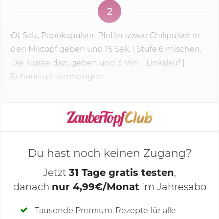
2
Öl, Salz, Paprikapulver, Pfeffer sowie Chilipulver in
den Mixtopf geben und
15 Sek.
|
Stufe 6
mischen.
Die Nüsse dazugeben und
3 Min.
| Linkslauf |
Schonstufe vermengen.
KOCHMODUS STARTEN
Du hast noch keinen Zugang?
Jetzt
31 Tage gratis testen
,
danach
nur 4,99€/Monat
im Jahresabo
Deine Notizen
Tausende Premium-Rezepte für alle