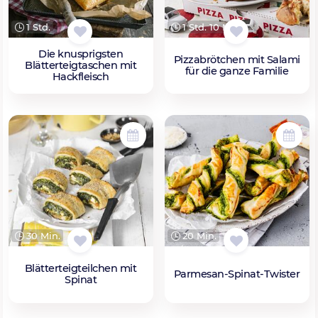
1 Std.
1 Std. 10 Min.
Die knusprigsten
Pizzabrötchen mit Salami
Blätterteigtaschen mit
für die ganze Familie
Hackfleisch
30 Min.
20 Min.
Blätterteigteilchen mit
Parmesan-Spinat-Twister
Spinat