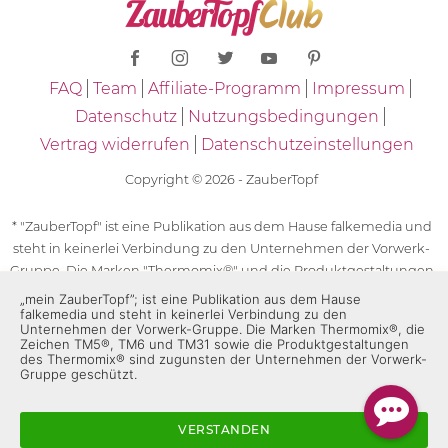
FAQ
Team
Affiliate-Programm
Impressum
Datenschutz
Nutzungsbedingungen
Vertrag widerrufen
Datenschutzeinstellungen
Copyright © 2026 - ZauberTopf
* "ZauberTopf" ist eine Publikation aus dem Hause falkemedia und
steht in keinerlei Verbindung zu den Unternehmen der Vorwerk-
Gruppe. Die Marken "Thermomix®" und die Produktgestaltungen
des "Thermomix®" sind eingetragene Marken der Unternehmen
„mein ZauberTopf”; ist eine Publikation aus dem Hause
falkemedia und steht in keinerlei Verbindung zu den
der Vorwerk-Gruppe. Die Marken Thermomix®, die Zeichen TM5®,
Unternehmen der Vorwerk-Gruppe. Die Marken Thermomix®, die
TM6 und TM31 sowie die Produktgestaltungen des Thermomix®
Zeichen TM5®, TM6 und TM31 sowie die Produktgestaltungen
sind zugunsten der Unternehmen der Vorwerk-Gruppe
des Thermomix® sind zugunsten der Unternehmen der Vorwerk-
Gruppe geschützt.
geschützt. Für die Rezeptangaben in "ZauberTopf" ist
ausschließlich falkemedia verantwortlich.
VERSTANDEN