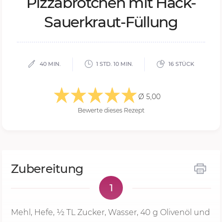
Piz­zabröt­chen mit Hack-
Sau­er­kraut-Fül­lung
40 MIN.
1 STD. 10 MIN.
16 STÜCK
Ø 5,00
Bewerte dieses Rezept
Zubereitung
1
Mehl, Hefe, ½ TL Zucker, Wasser,
40 g
Olivenöl und