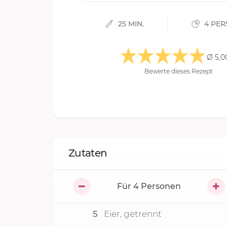
25 MIN.
4 PE
Ø 5,0
Bewerte dieses Rezept
Zutaten
Für
4
Personen
5
Eier, getrennt