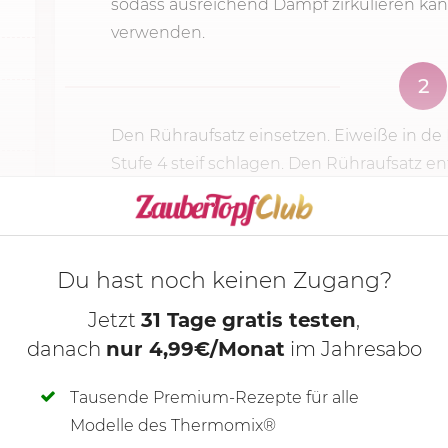
sodass ausreichend Dampf zirkulieren kann
verwenden.
2
Den Rühraufsatz einsetzen. Eiweiße in d
Stufe 4
steif schlagen. Den Rühraufsatz 
KOCHMODUS S
Du hast noch keinen Zugang?
Jetzt
31 Tage gratis testen
,
danach
nur 4,99€/Monat
im Jahresabo
Tausende Premium-Rezepte für alle
Modelle des Thermomix®