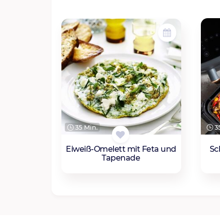
35
35 Min.
Sc
Eiweiß-Omelett mit Feta und
Tapenade