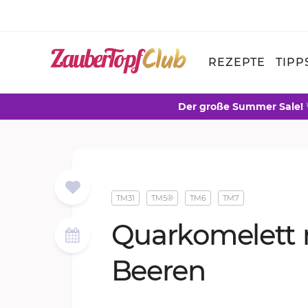
REZEPTE
TIPP
Der große Summer Sale!
TM31
TM5®
TM6
TM7
Quar­ko­me­lett
Bee­ren