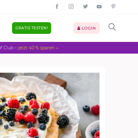
GRATIS TESTEN!
LOGIN
pf Club –
jetzt 40 % sparen →