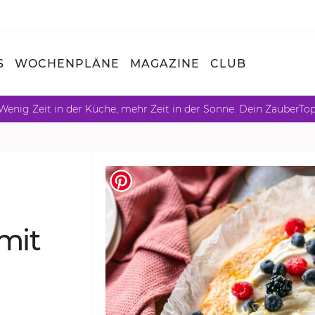
S
WOCHENPLÄNE
MAGAZINE
CLUB
Wenig Zeit in der Küche, mehr Zeit in der Sonne. Dein ZauberTo
 mit