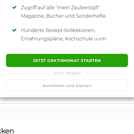
Zugriff auf alle "mein Zaubertopf"
SCHREIBE NEUE NOTIZ
Magazine, Bücher und Sonderhefte.
Hunderte Rezept-Kollektionen,
Ernährungspläne, Kochschule u.v.m.
JETZT GRATISMONAT STARTEN
Schon Mitglied?
Anmelden und kochen
cken