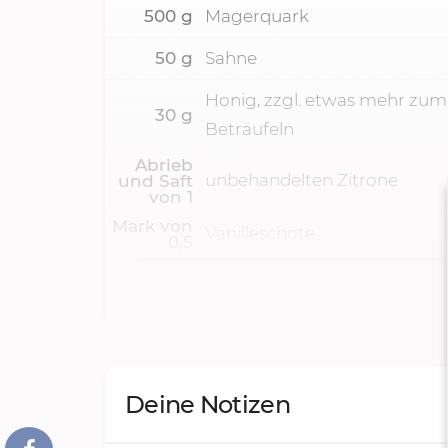
500
g
Magerquark
50
g
Sahne
Honig, zzgl. etwas mehr zum
30
g
Beträufeln
Abrieb
unbehandelten Zitrone
und Saft
von
1
Mark von
Vanilleschote
0,5
Deine Notizen