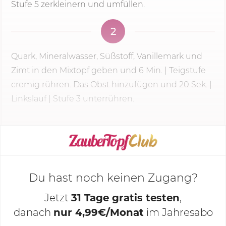
Stufe 5
zerkleinern und umfüllen.
2
Quark, Mineralwasser, Süßstoff, Vanillemark und
Zimt in den Mixtopf geben und
6 Min.
| Teigstufe
cremig rühren. Das Obst hinzufügen und
20 Sek.
|
Linkslauf |
Stufe 3
unterrühren.
KOCHMODUS STARTEN
Du hast noch keinen Zugang?
Jetzt
31 Tage gratis testen
,
danach
nur 4,99€/Monat
im Jahresabo
Deine Notizen