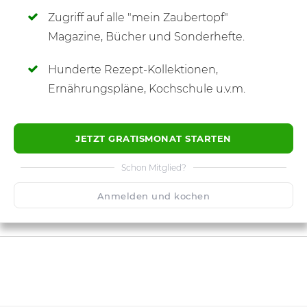
Zugriff auf alle "mein Zaubertopf"
SCHREIBE NEUE NOTIZ
Magazine, Bücher und Sonderhefte.
Hunderte Rezept-Kollektionen,
Ernährungspläne, Kochschule u.v.m.
JETZT GRATISMONAT STARTEN
Schon Mitglied?
Anmelden und kochen