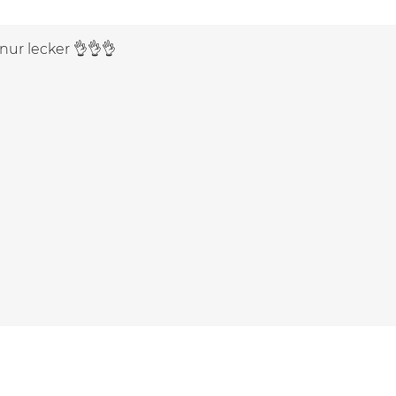
nur lecker 👌👌👌