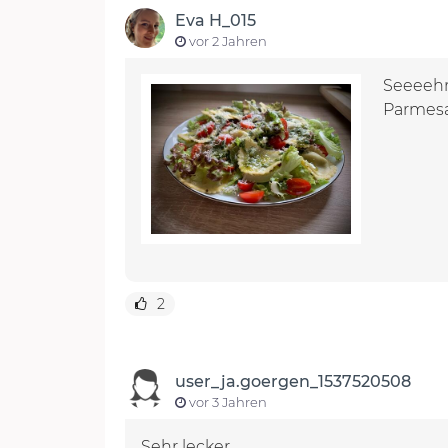
Eva H_015
vor 2 Jahren
Seeeehr 
Parmesa
2
user_ja.goergen_1537520508
vor 3 Jahren
Sehr lecker