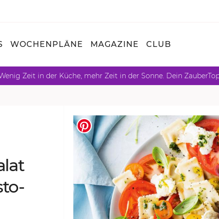
S
WOCHENPLÄNE
MAGAZINE
CLUB
Wenig Zeit in der Küche, mehr Zeit in der Sonne. Dein ZauberTo
­lat
­to­