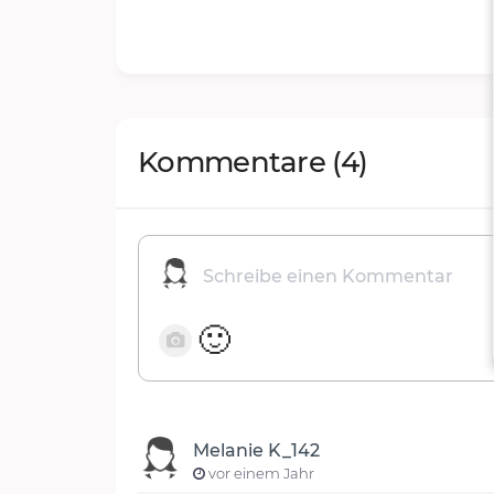
Kommentare
(4)
🙂
Melanie K_142
vor einem Jahr