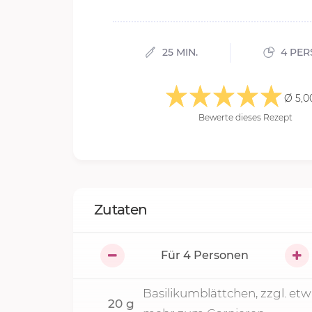
25 MIN.
4 PE
Ø 5,0
Bewerte dieses Rezept
Zutaten
Für
4
Personen
Basilikumblättchen, zzgl. et
20
g