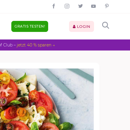
GRATIS TESTEN!
LOGIN
pf Club –
jetzt 40 % sparen →