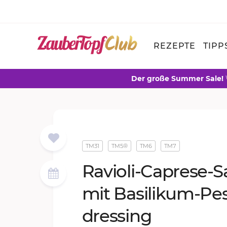
REZEPTE
TIPP
Der große Summer Sale!
TM31
TM5®
TM6
TM7
Ra­vi­o­li-Ca­pre­se-Sa
mit Ba­si­li­kum-Pe­s
dres­sing