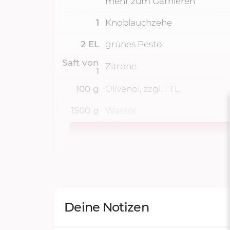
mehr zum Garnieren
1
Knoblauchzehe
2
EL
grünes Pesto
Saft von
Zitrone
1
100
g
Olivenöl, zzgl. 1 TL
1500
g
Wasser
Deine Notizen