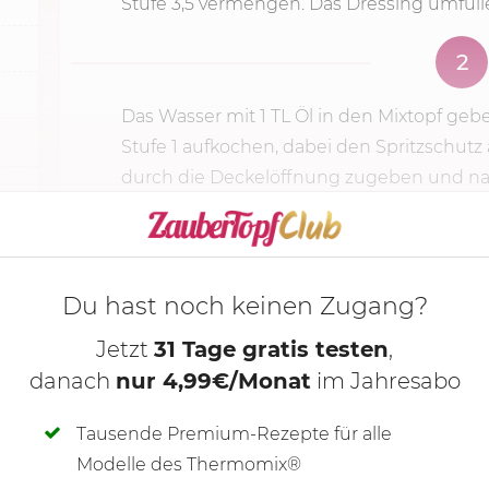
Stufe 3,5 vermengen. Das Dressing umfülle
2
Das Wasser mit 1 TL Öl in den Mixtopf ge
Stufe 1
aufkochen, dabei den Spritzschutz a
durch die Deckelöffnung zugeben und nac
KOCHMODUS S
Du hast noch keinen Zugang?
Jetzt
31 Tage gratis testen
,
danach
nur 4,99€/Monat
im Jahresabo
Tausende Premium-Rezepte für alle
Modelle des Thermomix®