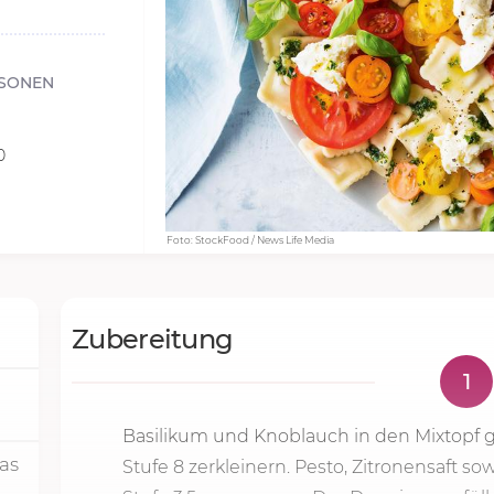
RSONEN
0
Foto: StockFood / News Life Media
Zubereitung
1
Basilikum und Knoblauch in den Mixtopf
was
Stufe 8
zerkleinern. Pesto, Zitronensaft so