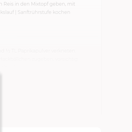
 Reis in den Mixtopf geben, mit
nkslauf | Sanftrührstufe kochen
und ½ TL Paprikapulver verkneten.
Hackbällchen zugeben, vorsichtig
her 5...
TARTEN