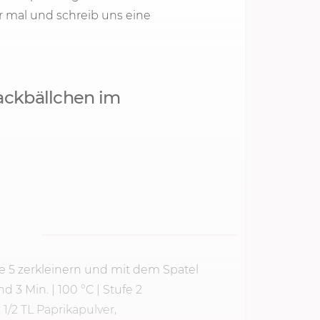
er mal und schreib uns eine
Hackbällchen im
e 5
zerkleinern und mit dem Spatel
und
3 Min.
|
100 °C
| Stufe 2
1/2 TL Paprikapulver,