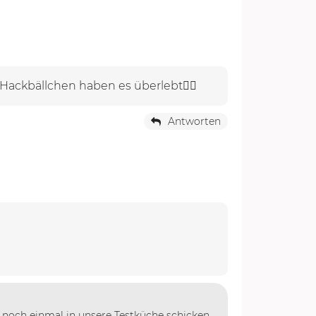
Hackbällchen haben es überlebt👍🏽
Antworten
s noch einmal in unsere Testküche schicken