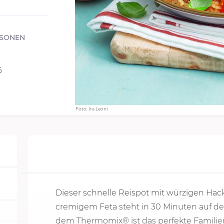
RSONEN
6
Foto: Ira Leoni
Dieser schnelle Reispot mit würzigen Hac
cremigem Feta steht in
30 Minu
ten auf de
dem Thermomix® ist das perfekte Familien