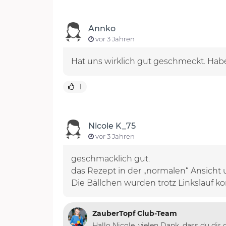
Annko
vor 3 Jahren
Hat uns wirklich gut geschmeckt. Habe
1
Nicole K_75
vor 3 Jahren
geschmacklich gut.
das Rezept in der „normalen“ Ansich
ZauberTopf Club-Team
Hallo Nicole, vielen Dank, dass du d