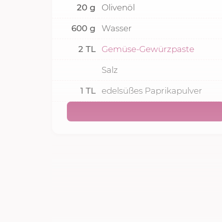
20
g
Olivenöl
600
g
Wasser
2
TL
Gemüse-Gewürzpaste
Salz
1
TL
edelsüßes Paprikapulver