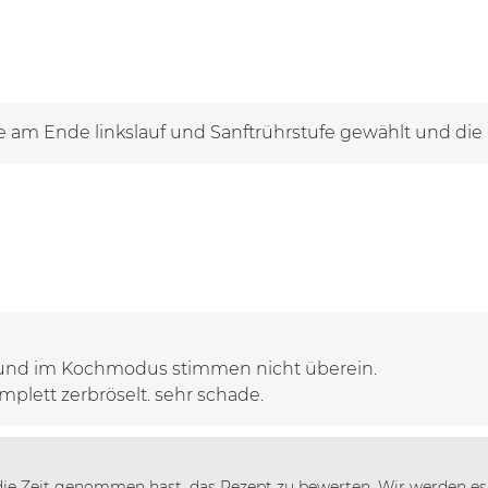
 am Ende linkslauf und Sanftrührstufe gewählt und die 
t und im Kochmodus stimmen nicht überein.
ir die Zeit genommen hast, das Rezept zu bewerten. Wir werden e