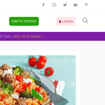
GRATIS TESTEN!
LOGIN
pf Club –
jetzt 40 % sparen →