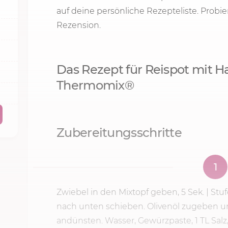
auf deine persönliche Rezepteliste. Probi
Rezension.
Das Rezept für Reispot mit 
Thermomix®
Zubereitungsschritte
1
Zwiebel in den Mixtopf geben,
5 Sek.
|
Stuf
nach unten schieben. Olivenöl zugeben 
andünsten. Wasser, Gewürzpaste, 1 TL Salz, 