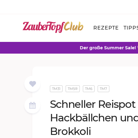
REZEPTE
TIPP
Der große Summer Sale!
TM31
TM5®
TM6
TM7
Schnel­ler Reis­pot
Hack­bäll­chen un
Brok­ko­li