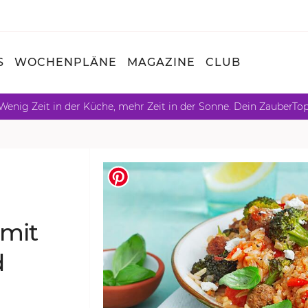
S
WOCHENPLÄNE
MAGAZINE
CLUB
Wenig Zeit in der Küche, mehr Zeit in der Sonne. Dein ZauberTo
 mit
d