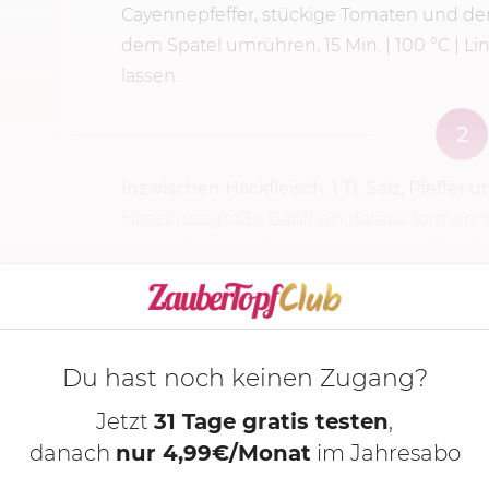
Cayennepfeffer, stückige Tomaten und den
dem Spatel umrühren, 15 Min. |
100 °C
| Li
lassen.
2
Inzwischen Hackfleisch, 1 TL Salz, Pfeffer 
Haselnussgroße Bällchen daraus formen. 
unterrühren und mit eingesetzten Messbec
KOCHMODUS S
Du hast noch keinen Zugang?
Jetzt
31 Tage gratis testen
,
danach
nur 4,99€/Monat
im Jahresabo