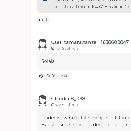
und überarbeiten. 👩‍🍳😊 Herzliche 
1
user_tamara.tanzer_1638608847
vor 5 Jahren
Solala
Gefällt mir
Claudia B_038
vor 5 Jahren
Leider ist wine totale Pampe entstan
Hackfleisch separat in der Pfanne anr