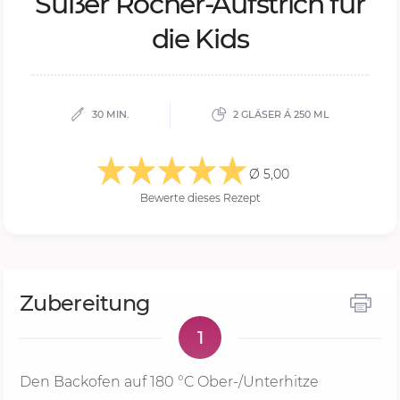
Sü­ßer Ro­cher-Auf­strich für
die Kids
30 MIN.
2 GLÄSER Á 250 ML
Ø 5,00
Bewerte dieses Rezept
Zubereitung
1
Den Backofen auf
180 °C
Ober-/Unterhitze