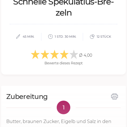
Schnel­le Spe­ku­la­ti­us-Bre­
zeln
45 MIN.
1 STD. 30 MIN.
12 STÜCK
Ø 4,00
Bewerte dieses Rezept
Zubereitung
1
Butter, braunen Zucker, Eigelb und Salz in den