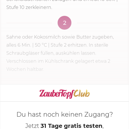
Stufe 10 zerkleinern.
2
Sahne oder Kokosmilch sowie Butter zugeben,
alles
6 Min.
|
50 °C
|
Stufe 2
erhitzen. In sterile
Schraubgläser füllen, auskühlen lassen.
Verschlossen im Kühlschrank gelagert etwa 2
Wochen haltbar.
KOCHMODUS STARTEN
Du hast noch keinen Zugang?
Jetzt
31 Tage gratis testen
,