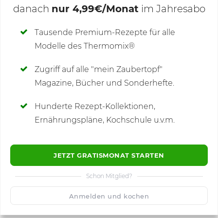
danach
nur 4,99€/Monat
im Jahresabo
Deine Notizen
Tausende Premium-Rezepte für alle
Modelle des Thermomix®
SCHREIBE NEUE NOTIZ
Zugriff auf alle "mein Zaubertopf"
Magazine, Bücher und Sonderhefte.
Hunderte Rezept-Kollektionen,
Kommentare
(2)
Ernährungspläne, Kochschule u.v.m.
JETZT GRATISMONAT STARTEN
Schon Mitglied?
🙂
Speichern
1500
Anmelden und kochen