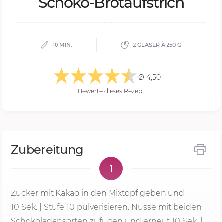
Scho­ko-Brot­auf­strich
10 MIN.
2 GLÄSER À 250 G
Ø 4,50
Bewerte dieses Rezept
Zubereitung
1
Zucker mit Kakao in den Mixtopf geben und
10 Sek.
| Stufe 10 pulverisieren. Nüsse mit beiden
Schokoladensorten zufügen und erneut
10 Sek.
|