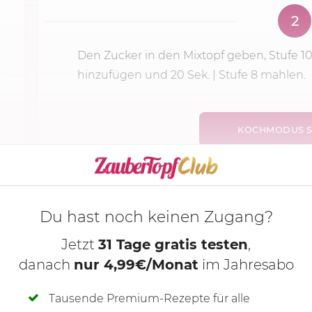
2
Den Zucker in den Mixtopf geben, Stufe 1
hinzufügen und
20 Sek.
|
Stufe 8
mahlen.
KOCHMODUS S
Du hast noch keinen Zugang?
Jetzt
31 Tage gratis testen
,
danach
nur 4,99€/Monat
im Jahresabo
Tausende Premium-Rezepte für alle