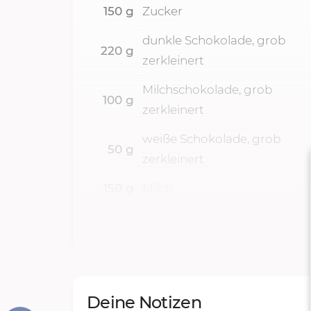
150
g
Zucker
dunkle Schokolade, grob
220
g
zerkleinert
Milchschokolade, grob
100
g
zerkleinert
weiße Schokolade, grob
50
g
zerkleinert
150
g
Milch
Deine Notizen