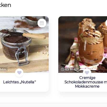
cken
Min.
45 Min.
Cremige
Leichtes „Nutella“
Schokoladenmousse m
Mokkacreme