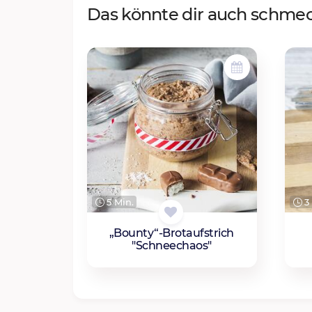
Das könnte dir auch schme
5 Min.
3 
„Bounty“-Brotaufstrich
"Schneechaos"