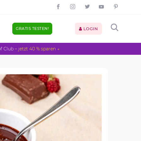
GRATIS TESTEN!
LOGIN
pf Club –
jetzt 40 % sparen →