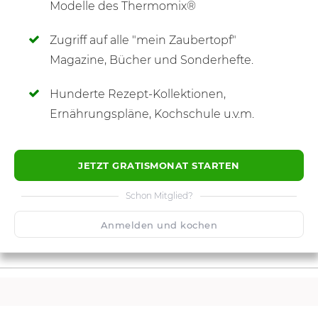
Modelle des Thermomix®
Zugriff auf alle "mein Zaubertopf"
SCHREIBE NEUE NOTIZ
Magazine, Bücher und Sonderhefte.
Hunderte Rezept-Kollektionen,
Ernährungspläne, Kochschule u.v.m.
JETZT GRATISMONAT STARTEN
Schon Mitglied?
Anmelden und kochen