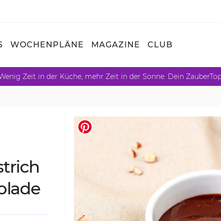
S
WOCHENPLÄNE
MAGAZINE
CLUB
Wenig Zeit in der Küche, mehr Zeit in der Sonne. Dein ZauberTo
trich
­la­de