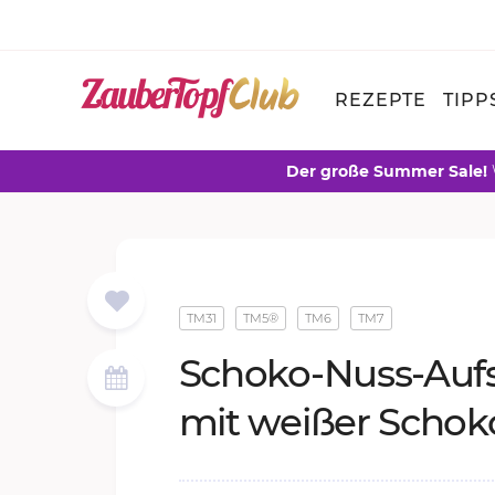
REZEPTE
TIPP
Der große Summer Sale!
TM31
TM5®
TM6
TM7
Scho­ko-Nuss-Auf­s
mit wei­ßer Scho­ko