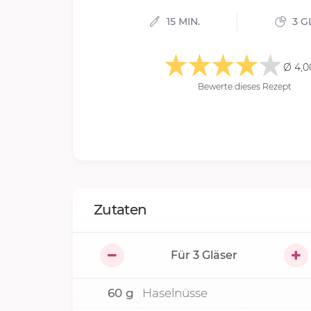
15 MIN.
3 G
Ø 4,0
Bewerte dieses Rezept
Zutaten
Für
3
Gläser
60
g
Haselnüsse