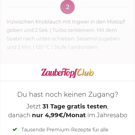
2
Inzwischen Knoblauch mit Ingwer in den Mixtopf
geben und
2 Sek.
| Turbo zerkleinern. Mit dem
Spatel nach unten schieben. Sesamöl zugeben
und
2 Min.
|
120 °C
|
Stufe 1
andünsten.
KOCHMODUS STARTEN
Du hast noch keinen Zugang?
Jetzt
31 Tage gratis testen
,
danach
nur 4,99€/Monat
im Jahresabo
Deine Notizen
Tausende Premium-Rezepte für alle