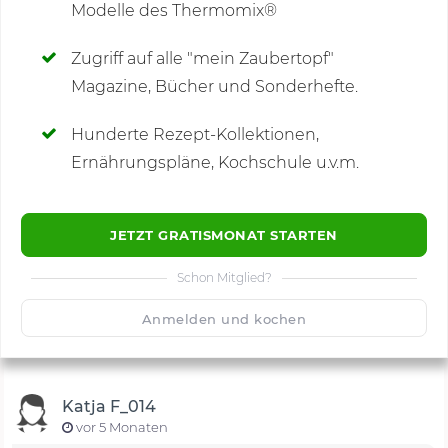
Modelle des Thermomix®
SCHREIBE NEUE NOTIZ
Zugriff auf alle "mein Zaubertopf"
Magazine, Bücher und Sonderhefte.
Hunderte Rezept-Kollektionen,
Kommentare
(11)
Ernährungspläne, Kochschule u.v.m.
JETZT GRATISMONAT STARTEN
Schon Mitglied?
🙂
Speichern
1500
Anmelden und kochen
Katja F_014
vor 5 Monaten