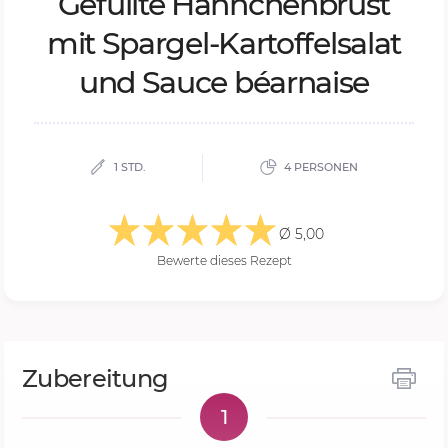
Ge­füll­te Hähn­chen­brust
mit Spar­gel-Kar­tof­fel­sa­lat
und Sauce béar­nai­se
1 STD.
4 PERSONEN
Ø 5,00
Bewerte dieses Rezept
Zubereitung
1