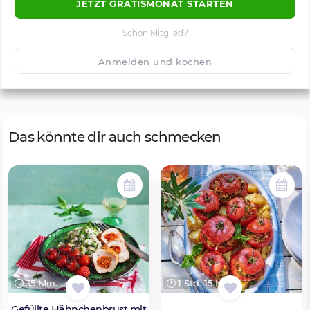
JETZT GRATISMONAT STARTEN
Schon Mitglied?
🙂
Speichern
1500
Anmelden und kochen
Das könnte dir auch schmecken
35 Min.
1 Std. 15 Min.
Gefüllte Hähnchenbrust mit