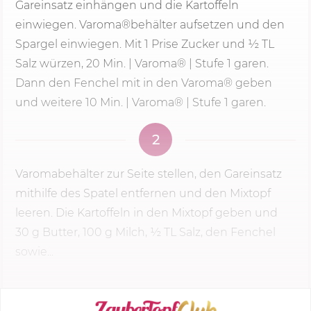
Gareinsatz einhängen und die Kartoffeln
einwiegen. Varoma®behälter aufsetzen und den
Spargel einwiegen. Mit 1 Prise Zucker und ½ TL
Salz würzen,
20 Min.
| Varoma® |
Stufe 1
garen.
Dann den Fenchel mit in den Varoma® geben
und weitere 10 Min. | Varoma® |
Stufe 1
garen.
2
Varomabehälter zur Seite stellen, den Gareinsatz
mithilfe des Spatel entfernen und den Mixtopf
leeren. Die Kartoffeln in den Mixtopf geben und
30 g
Butter, 100 g Milch, ½ TL Salz, den Fenchel
sowie...
KOCHMODUS STARTEN