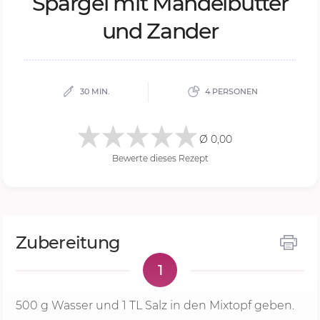
Spar­gel mit Man­del­but­ter
und Zan­der
30 MIN.
4 PERSONEN
Ø 0,00
Bewerte dieses Rezept
Zubereitung
1
500 g
Wasser und 1 TL Salz in den Mixtopf geben.