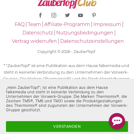
FAQ
Team
Affiliate-Programm
Impressum
Datenschutz
Nutzungsbedingungen
Vertrag widerrufen
Datenschutzeinstellungen
Copyright © 2026 - ZauberTopf
* "ZauberTopf" ist eine Publikation aus dem Hause falkemedia und
steht in keinerlei Verbindung zu den Unternehmen der Vorwerk-
Gruppe. Die Marken "Thermomix®" und die Produktgestaltungen
des "Thermomix®" sind eingetragene Marken der Unternehmen
„mein ZauberTopf”; ist eine Publikation aus dem Hause
falkemedia und steht in keinerlei Verbindung zu den
der Vorwerk-Gruppe. Die Marken Thermomix®, die Zeichen TM5®,
Unternehmen der Vorwerk-Gruppe. Die Marken Thermomix®, die
TM6 und TM31 sowie die Produktgestaltungen des Thermomix®
Zeichen TM5®, TM6 und TM31 sowie die Produktgestaltungen
sind zugunsten der Unternehmen der Vorwerk-Gruppe
des Thermomix® sind zugunsten der Unternehmen der Vorwerk-
Gruppe geschützt.
geschützt. Für die Rezeptangaben in "ZauberTopf" ist
ausschließlich falkemedia verantwortlich.
VERSTANDEN