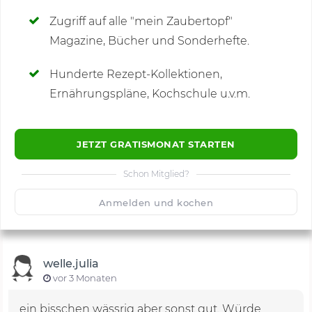
Zugriff auf alle "mein Zaubertopf"
Magazine, Bücher und Sonderhefte.
Hunderte Rezept-Kollektionen,
Kommentare
(4)
Ernährungspläne, Kochschule u.v.m.
JETZT GRATISMONAT STARTEN
Schon Mitglied?
🙂
Speichern
1500
Anmelden und kochen
welle.julia
vor 3 Monaten
ein bisschen wässrig aber sonst gut. Würde