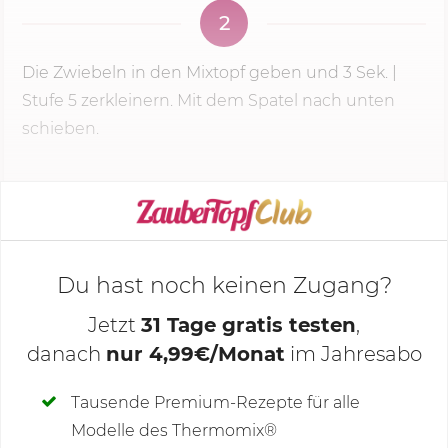
2
Die Zwiebeln in den Mixtopf geben und
3 Sek.
|
Stufe 5
zerkleinern. Mit dem Spatel nach unten
schieben.
KOCHMODUS STARTEN
Du hast noch keinen Zugang?
Jetzt
31 Tage gratis testen
,
danach
nur 4,99€/Monat
im Jahresabo
Deine Notizen
Tausende Premium-Rezepte für alle
Modelle des Thermomix®
SCHREIBE NEUE NOTIZ