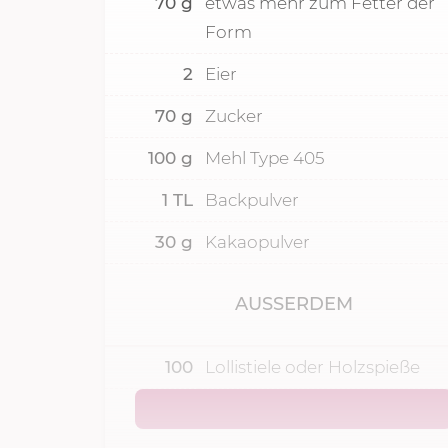
70
g
etwas mehr zum Fetter der
Form
2
Eier
70
g
Zucker
100
g
Mehl Type 405
1
TL
Backpulver
30
g
Kakaopulver
AUSSERDEM
100
Lollistiele oder Holzspieße