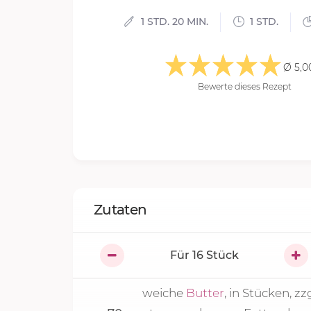
1 STD. 20 MIN.
1 STD.
Ø 5,0
Bewerte dieses Rezept
Zutaten
Für
16
Stück
weiche
Butter
, in Stücken, zzg