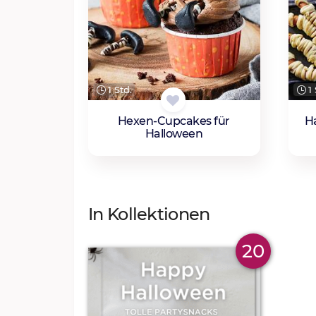
1 
1 Std.
H
Hexen-Cupcakes für
Halloween
In Kollektionen
20