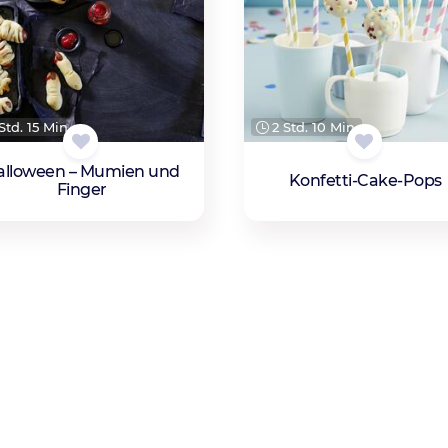
Std. 15 Min.
2 Std. 10 Min.
alloween – Mumien und
Konfetti-Cake-Pops
Finger