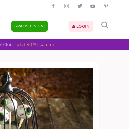
GRATIS TESTEN!
LOGIN
pf Club –
jetzt 40 % sparen →