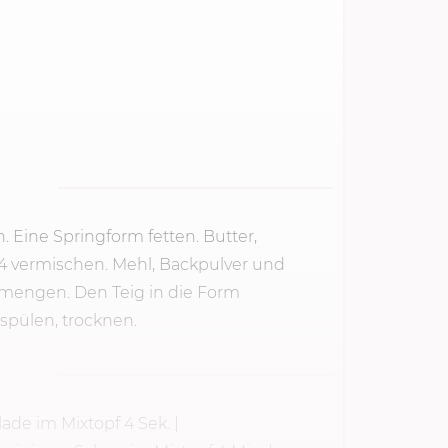
. Eine Springform fetten. Butter,
 4
vermischen. Mehl, Backpulver und
mengen. Den Teig in die Form
spülen, trocknen.
lade im Mixtopf
4 Sek.
|