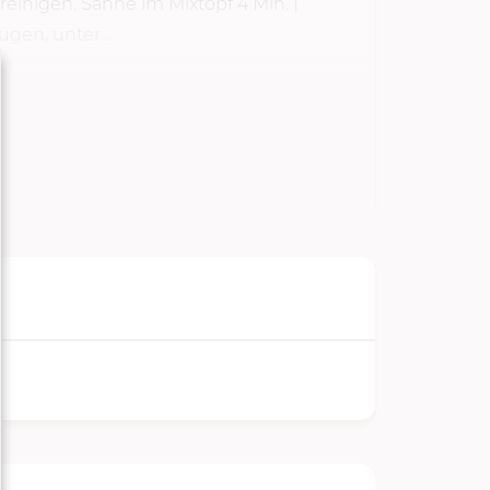
 reinigen. Sahne im Mixtopf
4 Min.
|
gen, unter...
TARTEN