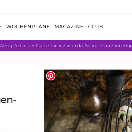
S
WOCHENPLÄNE
MAGAZINE
CLUB
Wenig Zeit in der Küche, mehr Zeit in der Sonne. Dein ZauberTo
­gen-