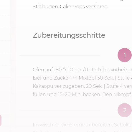
Stielaugen-Cake-Pops verzieren.
Zubereitungsschritte
1
Ofen auf
180 °C
Ober-/Unterhitze vorheizen
Eier und Zucker im Mixtopf
30 Sek.
|
Stufe
Kakaopulver zugeben, 20 Sek. |
Stufe 4
ver
füllen und 15–
20 Min.
backen. Den Mixtopf 
2
Inzwischen die Creme zubereiten. Schoko