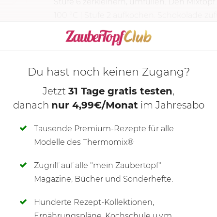
Stufe 6
zerkleinern, umfüllen. Den Mixtopf
100 °C
| Stufe 2 aufkochen. Schokolade zufü
KOCHMODUS S
Du hast noch keinen Zugang?
Jetzt
31 Tage gratis testen
,
danach
nur 4,99€/Monat
im Jahresabo
Tausende Premium-Rezepte für alle
Modelle des Thermomix®
Zugriff auf alle "mein Zaubertopf"
SCHREIBE NEUE NOTIZ
Magazine, Bücher und Sonderhefte.
Hunderte Rezept-Kollektionen,
Ernährungspläne, Kochschule u.v.m.