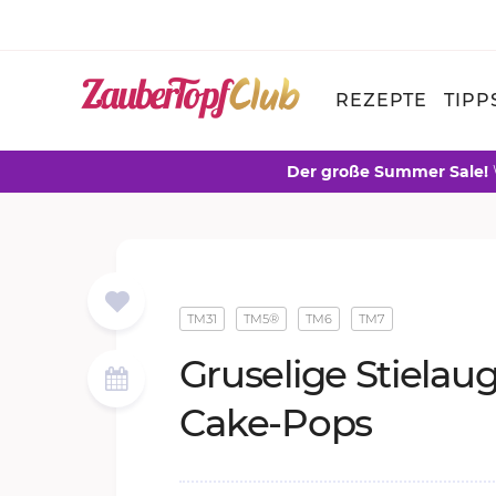
REZEPTE
TIPP
Der große Summer Sale!
TM31
TM5®
TM6
TM7
Gru­se­li­ge Stiel­au
Cake-Pops