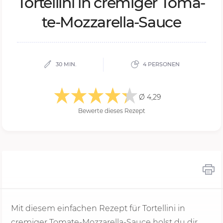
Tor­tel­li­ni in cre­mi­ger To­ma­
te-Moz­za­rel­la-Sauce
30 MIN.
4 PERSONEN
Ø 4,29
Bewerte dieses Rezept
Mit diesem einfachen Rezept für Tortellini in
cremiger Tomate-Mozzarella-Sauce holst du dir