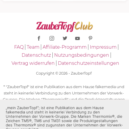
FAQ
Team
Affiliate-Programm
Impressum
Datenschutz
Nutzungsbedingungen
Vertrag widerrufen
Datenschutzeinstellungen
Copyright © 2026 - ZauberTopf
* "ZauberTopf" ist eine Publikation aus dem Hause falkemedia und
steht in keinerlei Verbindung zu den Unternehmen der Vorwerk-
Gruppe. Die Marken "Thermomix®" und die Produktgestaltungen
des "Thermomix®" sind eingetragene Marken der Unternehmen
„mein ZauberTopf”; ist eine Publikation aus dem Hause
falkemedia und steht in keinerlei Verbindung zu den
der Vorwerk-Gruppe. Die Marken Thermomix®, die Zeichen TM5®,
Unternehmen der Vorwerk-Gruppe. Die Marken Thermomix®, die
TM6 und TM31 sowie die Produktgestaltungen des Thermomix®
Zeichen TM5®, TM6 und TM31 sowie die Produktgestaltungen
des Thermomix® sind zugunsten der Unternehmen der Vorwerk-
sind zugunsten der Unternehmen der Vorwerk-Gruppe