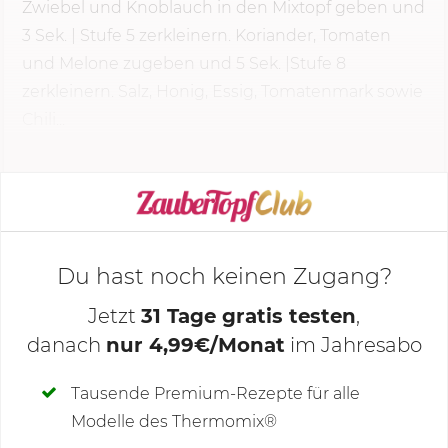
Zwiebel und Knoblauch in den Mixtopf geben und
3 Sek.
|
Stufe 5
zerkleinern. Koriander, Tomaten
und Melone zugeben und 5 Sek. |Stufe 8
zerkleinern. Salz, Honig, Essig, Tomatenmark sowie
Chili...
KOCHMODUS STARTEN
Du hast noch keinen Zugang?
Jetzt
31 Tage gratis testen
,
danach
nur 4,99€/Monat
im Jahresabo
Deine Notizen
Tausende Premium-Rezepte für alle
Modelle des Thermomix®
SCHREIBE NEUE NOTIZ