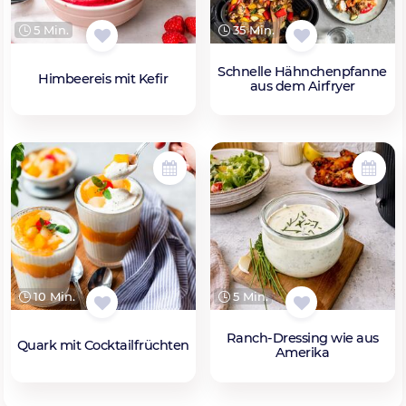
5 Min.
35 Min.
Schnelle Hähnchenpfanne
Himbeereis mit Kefir
aus dem Airfryer
10 Min.
5 Min.
Ranch-Dressing wie aus
Quark mit Cocktailfrüchten
Amerika