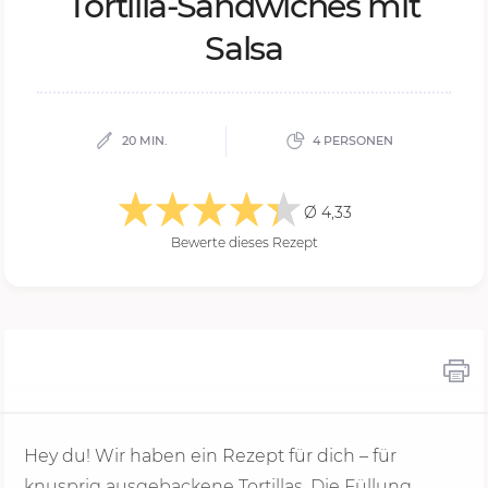
Tor­til­la-Sand­wi­ches mit
Sal­sa
20 MIN.
4 PERSONEN
Ø 4,33
Bewerte dieses Rezept
Hey du! Wir haben ein Rezept für dich – für
knusprig ausgebackene Tortillas. Die Füllung