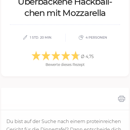
Über­ba­cke­ne Hack­bäll­
chen mit Moz­za­rel­la
1 STD. 20 MIN.
4 PERSONEN
Ø 4,75
Bewerte dieses Rezept
Du bist auf der Suche nach einem proteinreichen
Gericht für die Dinnertafel? Dann entscheide dich