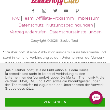
FAQ
Team
Affiliate-Programm
Impressum
Datenschutz
Nutzungsbedingungen
Vertrag widerrufen
Datenschutzeinstellungen
Copyright © 2026 - ZauberTopf
* "ZauberTopf" ist eine Publikation aus dem Hause falkemedia und
steht in keinerlei Verbindung zu den Unternehmen der Vorwerk-
Gruppe. Die Marken "Thermomix®" und die Produktgestaltungen
des "Thermomix®" sind eingetragene Marken der Unternehmen
„mein ZauberTopf”; ist eine Publikation aus dem Hause
falkemedia und steht in keinerlei Verbindung zu den
der Vorwerk-Gruppe. Die Marken Thermomix®, die Zeichen TM5®,
Unternehmen der Vorwerk-Gruppe. Die Marken Thermomix®, die
TM6 und TM31 sowie die Produktgestaltungen des Thermomix®
Zeichen TM5®, TM6 und TM31 sowie die Produktgestaltungen
sind zugunsten der Unternehmen der Vorwerk-Gruppe
des Thermomix® sind zugunsten der Unternehmen der Vorwerk-
Gruppe geschützt.
geschützt. Für die Rezeptangaben in "ZauberTopf" ist
ausschließlich falkemedia verantwortlich.
VERSTANDEN