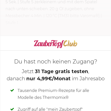
5 Sek.
|
Stufe 5
zerkleinern und mit dem Spatel
nach unten schieben.
20 g
Öl zugeben, ohne
Messbecher
4 Min.
| 120 °C [TM31 bitte Varoma®] |
Stufe 1...
KOCHMODUS STARTEN
Du hast noch keinen Zugang?
Jetzt
31 Tage gratis testen
,
danach
nur 4,99€/Monat
im Jahresabo
Deine Notizen
Tausende Premium-Rezepte für alle
Modelle des Thermomix®
SCHREIBE NEUE NOTIZ
Zugriff auf alle "mein Zaubertopf"