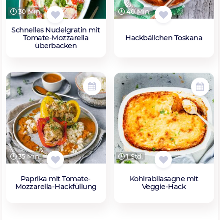
30 Min.
40 Min.
Schnelles Nudelgratin mit
Tomate-Mozzarella
Hackbällchen Toskana
überbacken
35 Min.
1 Std.
Paprika mit Tomate-
Kohlrabilasagne mit
Mozzarella-Hackfüllung
Veggie-Hack