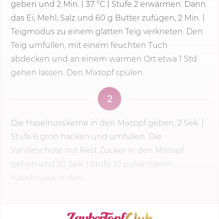
geben und
2 Min.
|
37 °C
|
Stufe 2
erwärmen. Dann
das Ei, Mehl, Salz und 60 g Butter zufügen,
2 Min.
|
Teigmodus zu einem glatten Teig verkneten. Den
Teig umfüllen, mit einem feuchten Tuch
abdecken und an einem warmen Ort etwa 1 Std.
gehen lassen. Den Mixtopf spülen.
2
Die Haselnusskerne in den Mixtopf geben,
2 Sek.
|
Stufe 6
grob hacken und umfüllen. Die
Vanilleschote mit Rest Zucker in den Mixtopf
geben und 20 Sek. | Stufe 10 pulverisieren.
Haselnüsse in den...
KOCHMODUS STARTEN