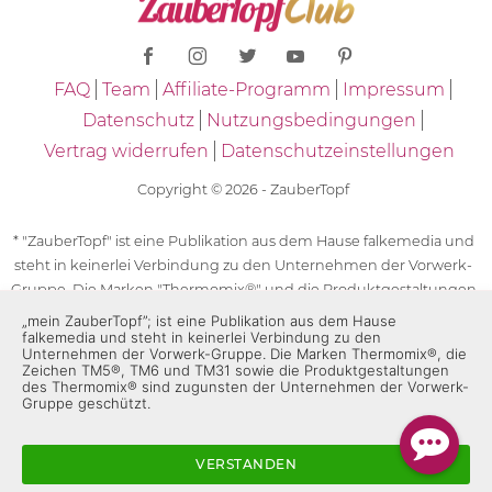
FAQ
Team
Affiliate-Programm
Impressum
Datenschutz
Nutzungsbedingungen
Vertrag widerrufen
Datenschutzeinstellungen
Copyright © 2026 - ZauberTopf
* "ZauberTopf" ist eine Publikation aus dem Hause falkemedia und
steht in keinerlei Verbindung zu den Unternehmen der Vorwerk-
Gruppe. Die Marken "Thermomix®" und die Produktgestaltungen
des "Thermomix®" sind eingetragene Marken der Unternehmen
„mein ZauberTopf”; ist eine Publikation aus dem Hause
falkemedia und steht in keinerlei Verbindung zu den
der Vorwerk-Gruppe. Die Marken Thermomix®, die Zeichen TM5®,
Unternehmen der Vorwerk-Gruppe. Die Marken Thermomix®, die
TM6 und TM31 sowie die Produktgestaltungen des Thermomix®
Zeichen TM5®, TM6 und TM31 sowie die Produktgestaltungen
des Thermomix® sind zugunsten der Unternehmen der Vorwerk-
sind zugunsten der Unternehmen der Vorwerk-Gruppe
Gruppe geschützt.
geschützt. Für die Rezeptangaben in "ZauberTopf" ist
ausschließlich falkemedia verantwortlich.
VERSTANDEN