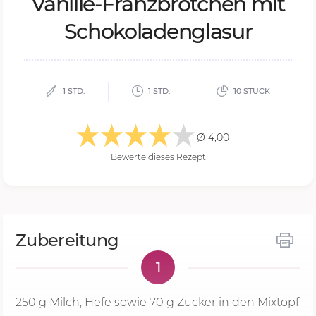
Va­nil­le-Franz­bröt­chen mit
Scho­ko­la­den­gla­sur
1 STD.
1 STD.
10 STÜCK
Ø 4,00
Bewerte dieses Rezept
Zubereitung
1
250 g
Milch, Hefe sowie 70 g Zucker in den Mixtopf