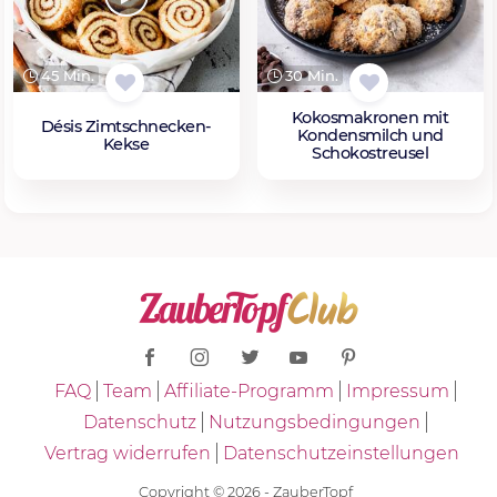
45 Min.
30 Min.
Kokosmakronen mit
Désis Zimtschnecken-
Kondensmilch und
Kekse
Schokostreusel
FAQ
Team
Affiliate-Programm
Impressum
Datenschutz
Nutzungsbedingungen
Vertrag widerrufen
Datenschutzeinstellungen
Copyright © 2026 - ZauberTopf