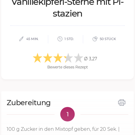
Va­nil­le­kip­ferl-Ster­ne mit Pi­
sta­zi­en
45 MIN.
1 STD.
50 STÜCK
Ø 3,27
Bewerte dieses Rezept
Zubereitung
1
100 g
Zucker in den Mixtopf geben, für
20 Sek.
|