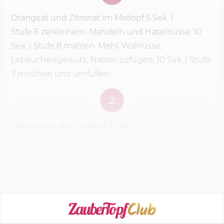
Orangeat und Zitronat im Mixtopf
5 Sek.
|
Stufe 6
zerkleinern. Mandeln und Haselnüsse 10
Sek. | Stufe 8 mahlen. Mehl, Walnüsse,
Lebkuchengewürz, Natron zufügen, 10 Sek. | Stufe
3 mischen und umfüllen.
2
Marzipan in den Mixtopf
5 Sek.
|
Stufe 6
zerkleinern. Rum und Orangensaft
zugeben und
6 Min.
|
80 °C
| Stufe 2 erhitzen.
Dann 10 Sek. |
Stufe 6
glatt rühren.
KOCHMODUS STARTEN