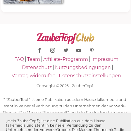
FAQ
Team
Affiliate-Programm
Impressum
Datenschutz
Nutzungsbedingungen
Vertrag widerrufen
Datenschutzeinstellungen
Copyright © 2026 - ZauberTopf
* "ZauberTopf" ist eine Publikation aus dem Hause falkemedia und
steht in keinerlei Verbindung zu den Unternehmen der Vorwerk-
Gruppe. Die Marken "Thermomix®" und die Produktgestaltungen
des "Thermomix®" sind eingetragene Marken der Unternehmen
„mein ZauberTopf”; ist eine Publikation aus dem Hause
falkemedia und steht in keinerlei Verbindung zu den
der Vorwerk-Gruppe. Die Marken Thermomix®, die Zeichen TM5®,
Unternehmen der Vorwerk-Gruppe. Die Marken Thermomix®, die