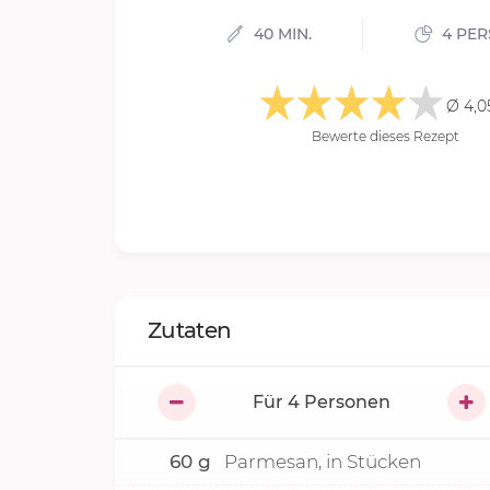
40 MIN.
4 PE
Ø 4,0
Bewerte dieses Rezept
Zutaten
Für
4
Personen
60
g
Parmesan, in Stücken