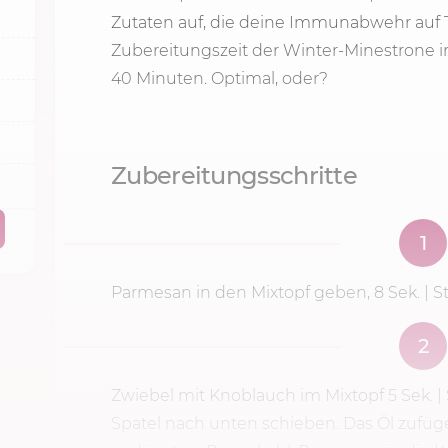
Zutaten auf, die deine Immunabwehr auf T
Zubereitungszeit der Winter-Minestrone 
40 Minu
ten. Optimal, oder?
Zubereitungsschritte
1
Parmesan in den Mixtopf geben,
8 Sek.
| S
2
Zwiebel mit Knoblauch im Mixtopf
5 Sek.
|
Spatel nach unten schie­ben. Das Öl zufü