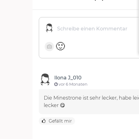
🙂
Ilona J_010
vor 6 Monaten
Die Minestrone ist sehr lecker, habe
lecker 😋
Gefällt mir