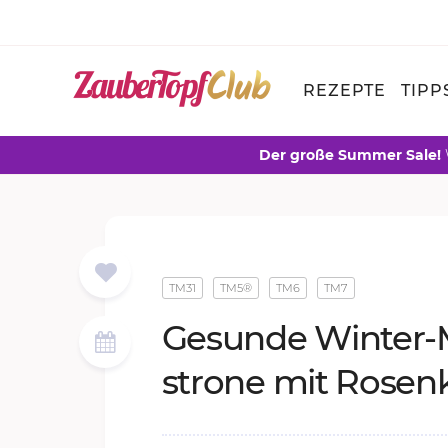
REZEPTE
TIPP
Der große Summer Sale!
TM31
TM5®
TM6
TM7
Ge­sun­de Win­ter-
stro­ne mit Ro­sen­