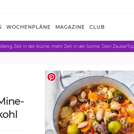
S
WOCHENPLÄNE
MAGAZINE
CLUB
Wenig Zeit in der Küche, mehr Zeit in der Sonne. Dein ZauberTo
Mi­ne­
kohl