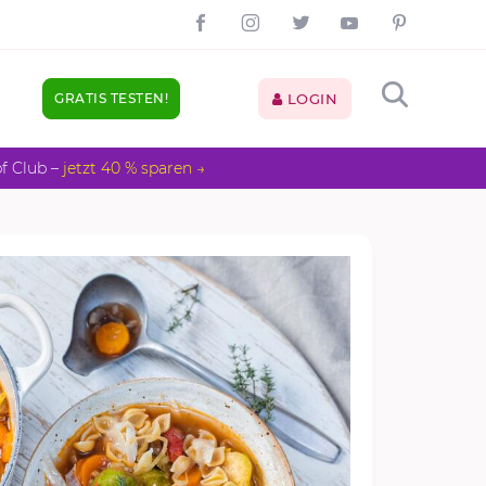
GRATIS TESTEN!
LOGIN
pf Club –
jetzt 40 % sparen →