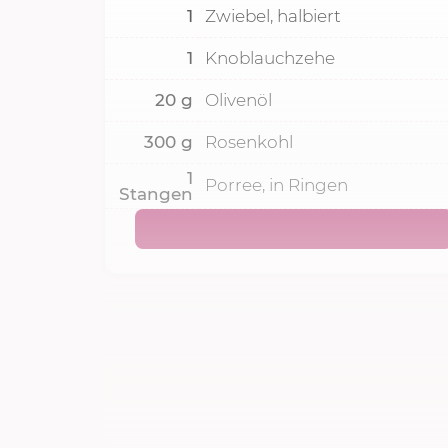
1
Zwiebel, halbiert
1
Knoblauchzehe
20
g
Olivenöl
300
g
Rosenkohl
1
Porree, in Ringen
Stangen