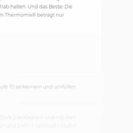
rab halten. Und das Beste: Die
im Thermomix® beträgt nur
tufe 10 zerkleinern und umfüllen.
Stufe 5
zerkleinern und mit dem
gen und
2 Min.
| Varoma® | Stufe 1