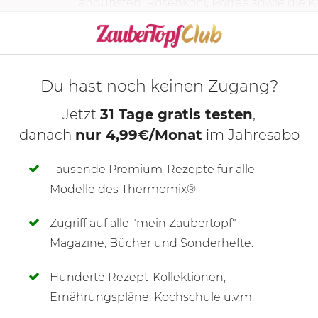
andünsten. Rosenkohl, Porree sowie die Kar
KOCHMODUS S
Du hast noch keinen Zugang?
Jetzt
31 Tage gratis testen
,
danach
nur 4,99€/Monat
im Jahresabo
Tausende Premium-Rezepte für alle
Modelle des Thermomix®
Zugriff auf alle "mein Zaubertopf"
SCHREIBE NEUE NOTIZ
Magazine, Bücher und Sonderhefte.
Hunderte Rezept-Kollektionen,
Ernährungspläne, Kochschule u.v.m.