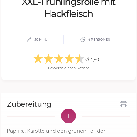
XXL-Früh­lings­rol­le mit
Hack­fleisch
50 MIN.
4 PERSONEN
Ø 4,50
Bewerte dieses Rezept
Zubereitung
1
Paprika, Karotte und den grünen Teil der