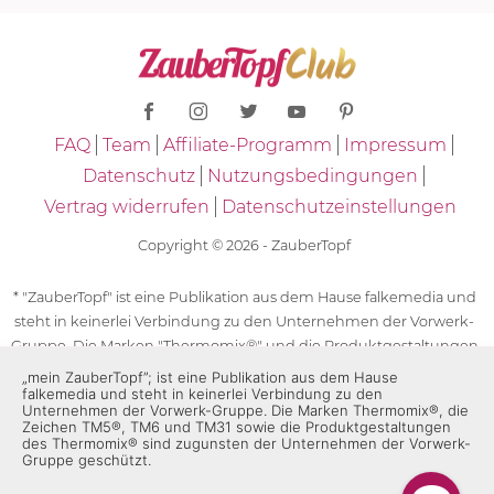
FAQ
Team
Affiliate-Programm
Impressum
Datenschutz
Nutzungsbedingungen
Vertrag widerrufen
Datenschutzeinstellungen
Copyright © 2026 - ZauberTopf
* "ZauberTopf" ist eine Publikation aus dem Hause falkemedia und
steht in keinerlei Verbindung zu den Unternehmen der Vorwerk-
Gruppe. Die Marken "Thermomix®" und die Produktgestaltungen
des "Thermomix®" sind eingetragene Marken der Unternehmen
„mein ZauberTopf”; ist eine Publikation aus dem Hause
falkemedia und steht in keinerlei Verbindung zu den
der Vorwerk-Gruppe. Die Marken Thermomix®, die Zeichen TM5®,
Unternehmen der Vorwerk-Gruppe. Die Marken Thermomix®, die
TM6 und TM31 sowie die Produktgestaltungen des Thermomix®
Zeichen TM5®, TM6 und TM31 sowie die Produktgestaltungen
des Thermomix® sind zugunsten der Unternehmen der Vorwerk-
sind zugunsten der Unternehmen der Vorwerk-Gruppe
Gruppe geschützt.
geschützt. Für die Rezeptangaben in "ZauberTopf" ist
ausschließlich falkemedia verantwortlich.