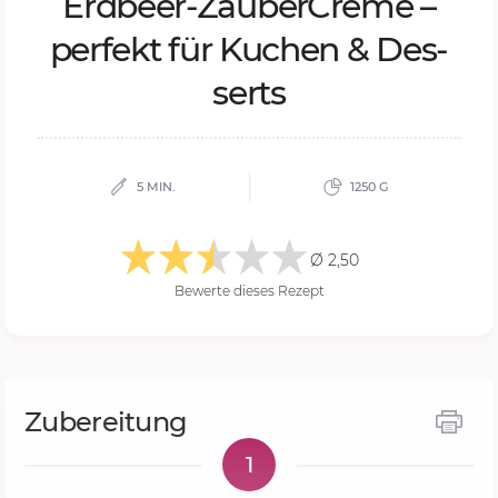
Erd­beer-Zau­ber­Cre­me –
per­fekt für Ku­chen & Des­
serts
5 MIN.
1250 G
Ø 2,50
Bewerte dieses Rezept
Zubereitung
1