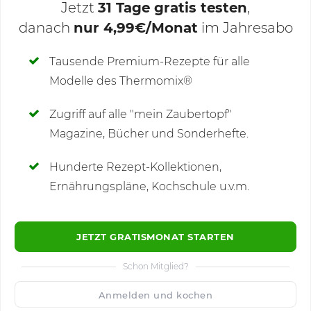
Jetzt
31 Tage gratis testen
,
danach
nur 4,99€/Monat
im Jahresabo
Deine Notizen
Tausende Premium-Rezepte für alle
Modelle des Thermomix®
SCHREIBE NEUE NOTIZ
Zugriff auf alle "mein Zaubertopf"
Magazine, Bücher und Sonderhefte.
Hunderte Rezept-Kollektionen,
Kommentare
(4)
Ernährungspläne, Kochschule u.v.m.
JETZT GRATISMONAT STARTEN
Schon Mitglied?
🙂
Speichern
1500
Anmelden und kochen