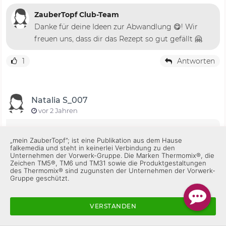
ZauberTopf Club-Team
Danke für deine Ideen zur Abwandlung 😋! Wir
freuen uns, dass dir das Rezept so gut gefällt 🤗.
1
Antworten
Natalia S_007
vor 2 Jahren
Uns hat es überhaupt nicht geschmeckt, habe
„mein ZauberTopf”; ist eine Publikation aus dem Hause
nur die halbe Zitrone rein gemacht aber es hat
falkemedia und steht in keinerlei Verbindung zu den
Unternehmen der Vorwerk-Gruppe. Die Marken Thermomix®, die
überhaupt nicht reingepasst schade
Zeichen TM5®, TM6 und TM31 sowie die Produktgestaltungen
des Thermomix® sind zugunsten der Unternehmen der Vorwerk-
Gruppe geschützt.
ZauberTopf Club-Team
Hallo liebe Natalia, wie schade, dass euch der Zaziki
VERSTANDEN
mit Zitrone nicht so gut geschmeckt hat. Wir
lieben die zusätzliche Note. 🍋 Das Rezept