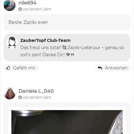
nile694
vor einem Jahr
Beste Zaziki ever
ZauberTopf Club-Team
Das freut uns total! 🥰 Zaziki-Liebe pur – genau so
soll’s sein! Danke Dir! 💙🍴
Gefällt mir
Antworten
Daniela L_040
vor einem Jahr