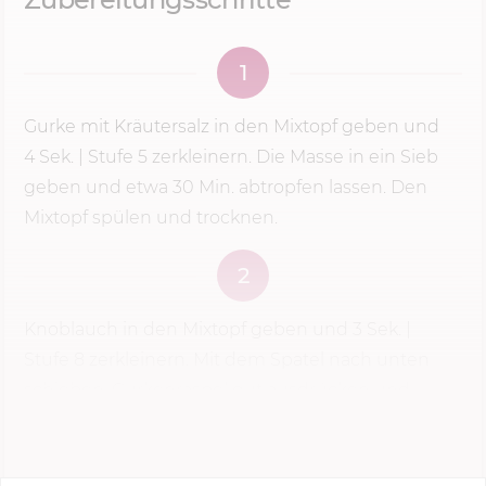
1
Gurke mit Kräutersalz in den Mixtopf geben und
4 Sek.
|
Stufe 5
zerkleinern. Die Masse in ein Sieb
geben und etwa
30 Min.
abtropfen lassen. Den
Mixtopf spülen und trocknen.
2
Knoblauch in den Mixtopf geben und
3 Sek.
|
Stufe 8
zerkleinern. Mit dem Spatel nach unten
schieben. Gurkenraspel gut ausdrücken und
dazugeben. ...