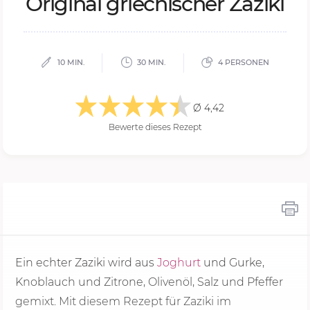
Ori­gi­nal grie­chi­scher Za­zi­ki
10 MIN.
30 MIN.
4 PERSONEN
Ø 4,42
Bewerte dieses Rezept
Ein echter Zaziki wird aus
Joghurt
und Gurke,
Knoblauch und Zitrone, Olivenöl, Salz und Pfeffer
gemixt. Mit diesem Rezept für Zaziki im