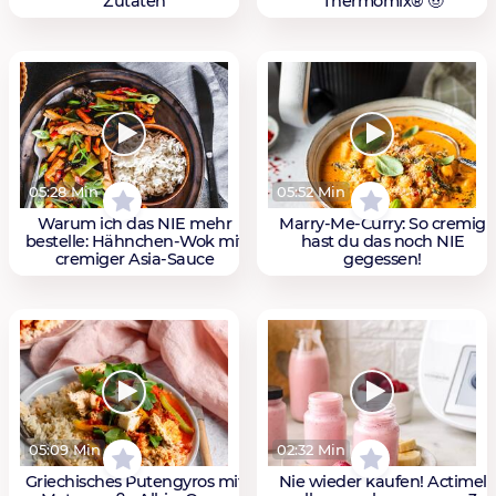
Zutaten
Thermomix® 🤠
05:28 Min
05:52 Min
Warum ich das NIE mehr
Marry-Me-Curry: So cremig
bestelle: Hähnchen-Wok mit
hast du das noch NIE
cremiger Asia-Sauce
gegessen!
05:09 Min
02:32 Min
Griechisches Putengyros mit
Nie wieder kaufen! Actimel