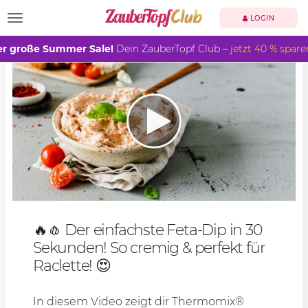
TOGGLE NAVIGATION
LOGIN
r große Summer Sale!
Dein ZauberTopf Club –
jetzt 40 % spare
🔥🧄 Der einfachste Feta-Dip in 30
Sekunden! So cremig & perfekt für
Raclette! 😍
In diesem Video zeigt dir Thermomix®