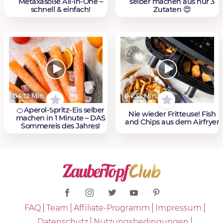
Metaxasoße All-in-One –
selber machen aus nur 3
schnell & einfach!
Zutaten 😍
04:12 Min
04:33 Min
🍊Aperol-Spritz-Eis selber
Nie wieder Fritteuse! Fish
machen in 1 Minute – DAS
and Chips aus dem Airfryer
Sommereis des Jahres!
FAQ
Team
Affiliate-Programm
Impressum
Datenschutz
Nutzungsbedingungen