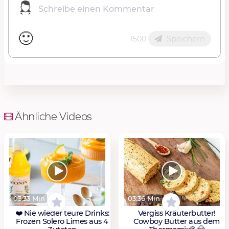
🙂
Speichern
1500
Ähnliche Videos
03:33 Min
03:36 Min
❤️ Nie wieder teure Drinks:
Vergiss Kräuterbutter!
Frozen Solero Limes aus 4
Cowboy Butter aus dem