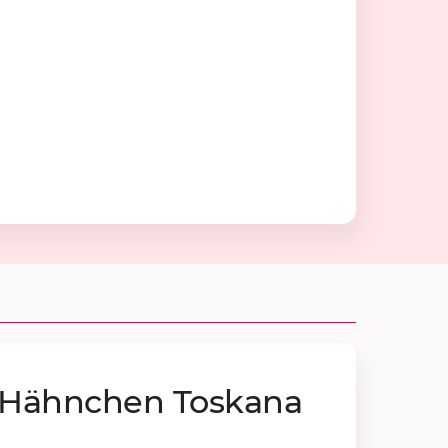
 Hähn­chen Tos­ka­na