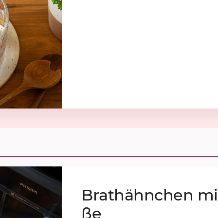
Brat­hähn­chen mit
ße