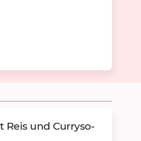
 Reis und Cur­ry­so­