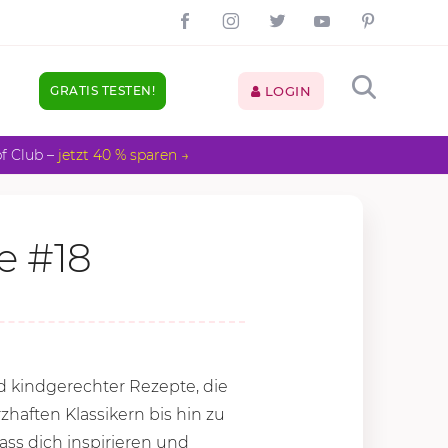
GRATIS TESTEN!
LOGIN
pf Club –
jetzt 40 % sparen →
e #18
nd kindgerechter Rezepte, die
haften Klassikern bis hin zu
ss dich inspirieren und