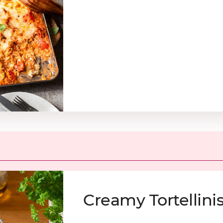
Cre­a­my Tor­tel­li­ni­