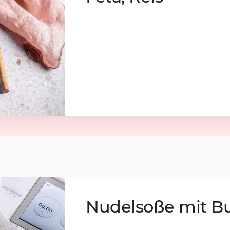
Nu­del­so­ße mit Bur