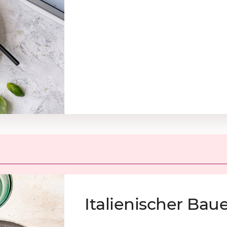
Ita­lie­ni­scher Bau­