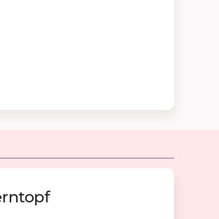
ern­topf