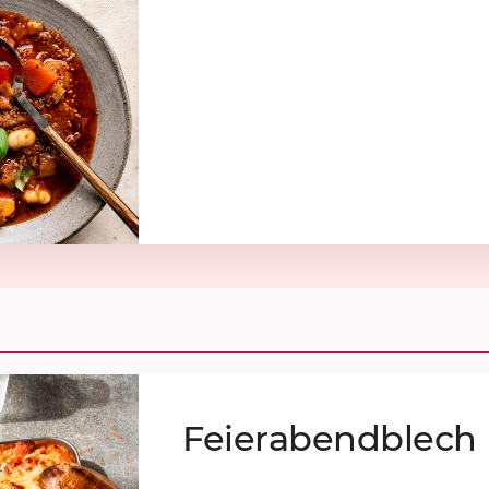
Fei­er­abend­blech