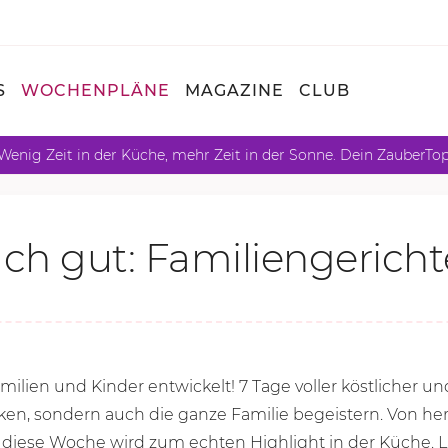
S
WOCHENPLÄNE
MAGAZINE
CLUB
Wenig Zeit in der Küche, mehr Zeit in der Sonne. Dein ZauberTo
ach gut: Familiengericht
milien und Kinder entwickelt! 7 Tage voller köstlicher u
en, sondern auch die ganze Familie begeistern. Von herz
iese Woche wird zum echten Highlight in der Küche. La