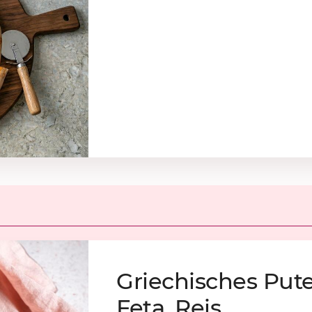
Grie­chi­sches Pu­te
Feta, Reis