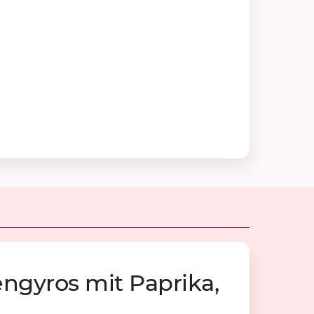
n­gy­ros mit Pa­pri­ka,