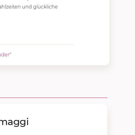
hlzeiten und glückliche
nder
"
rmag­gi