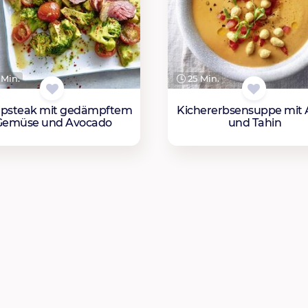
Min.
25 Min.
psteak mit gedämpftem
Kichererbsensuppe mit 
Gemüse und Avocado
und Tahin