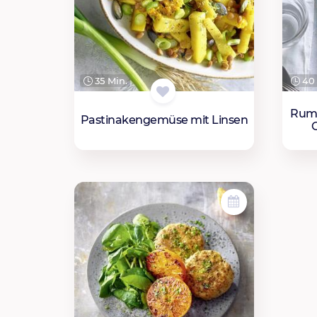
35 Min.
40 
Rum
Pastinakengemüse mit Linsen