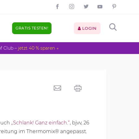
GRATIS TESTEN!
LOGIN
pf Club –
jetzt 40 % sparen →
 Buch
„Schlank! Ganz einfach.“
, bjvv, 26
ereitung im Thermomix® angepasst.