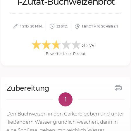
1-Zu­tat-Buch­wei­zen­brot
1 STD. 20 MIN.
32 STD.
1 BROT À 16 SCHEIBEN
Ø 2,75
Bewerte dieses Rezept
Zubereitung
1
Den Buchweizen in den Garkorb geben und unter
fließendem Wasser gründlich waschen, dann in
eine Schüssel geben, mit reichlich Wasser