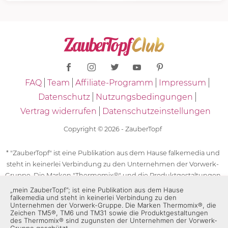
FAQ
Team
Affiliate-Programm
Impressum
Datenschutz
Nutzungsbedingungen
Vertrag widerrufen
Datenschutzeinstellungen
Copyright © 2026 - ZauberTopf
* "ZauberTopf" ist eine Publikation aus dem Hause falkemedia und
steht in keinerlei Verbindung zu den Unternehmen der Vorwerk-
Gruppe. Die Marken "Thermomix®" und die Produktgestaltungen
des "Thermomix®" sind eingetragene Marken der Unternehmen
„mein ZauberTopf”; ist eine Publikation aus dem Hause
falkemedia und steht in keinerlei Verbindung zu den
der Vorwerk-Gruppe. Die Marken Thermomix®, die Zeichen TM5®,
Unternehmen der Vorwerk-Gruppe. Die Marken Thermomix®, die
TM6 und TM31 sowie die Produktgestaltungen des Thermomix®
Zeichen TM5®, TM6 und TM31 sowie die Produktgestaltungen
des Thermomix® sind zugunsten der Unternehmen der Vorwerk-
sind zugunsten der Unternehmen der Vorwerk-Gruppe