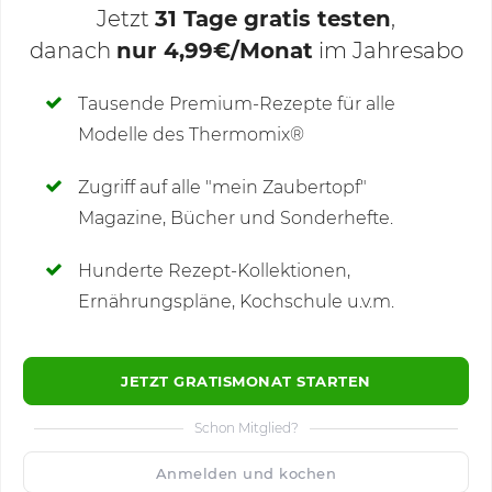
Jetzt
31 Tage gratis testen
,
danach
nur 4,99€/Monat
im Jahresabo
Deine Notizen
Tausende Premium-Rezepte für alle
Modelle des Thermomix®
SCHREIBE NEUE NOTIZ
Zugriff auf alle "mein Zaubertopf"
Magazine, Bücher und Sonderhefte.
Hunderte Rezept-Kollektionen,
Kommentare
(3)
Ernährungspläne, Kochschule u.v.m.
JETZT GRATISMONAT STARTEN
Schon Mitglied?
🙂
Speichern
1500
Anmelden und kochen