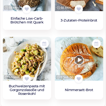
35 Min.
55 Min.
Einfache Low-Carb-
3-Zutaten-Proteinbrot
Brötchen mit Quark
45 Min.
1 Std. 30 Min.
Buchweizenpasta mit
Gorgonzolasoße und
Nimmersatt-Brot
Rosenkohl