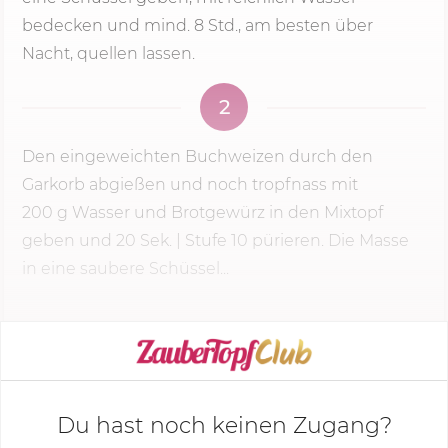
bedecken und mind. 8 Std., am besten über
Nacht, quellen lassen.
2
Den eingeweichten Buchweizen durch den
Garkorb abgießen und noch tropfnass mit
200 g
Wasser und Brotgewürz in den Mixtopf
geben und
20 Sek.
| Stufe 10 pürieren. Die Masse
in eine saubere Schüssel...
KOCHMODUS STARTEN
Du hast noch keinen Zugang?