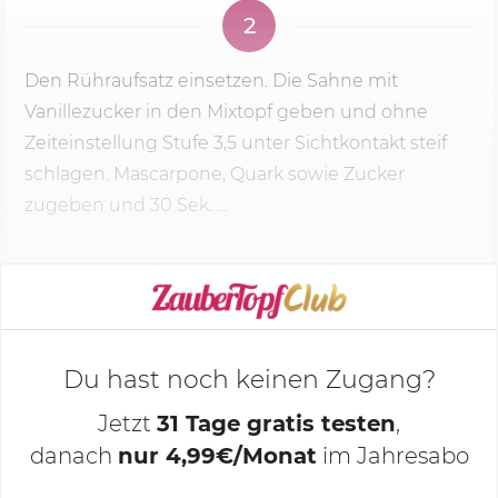
2
Den Rühraufsatz einsetzen. Die Sahne mit
Vanillezucker in den Mixtopf geben und ohne
Zeiteinstellung Stufe 3,5 unter Sichtkontakt steif
schlagen. Mascarpone, Quark sowie Zucker
zugeben und
30 Sek.
...
KOCHMODUS STARTEN
Du hast noch keinen Zugang?
Jetzt
31 Tage gratis testen
,
danach
nur 4,99€/Monat
im Jahresabo
Deine Notizen