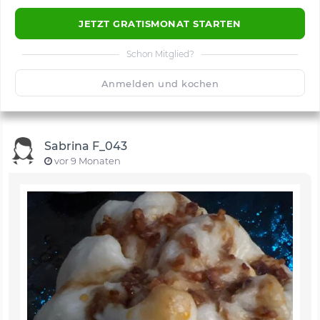
JETZT GRATISMONAT STARTEN
Schon Mitglied?
🙂
Speichern
1500
Anmelden und kochen
Sabrina F_043
vor 9 Monaten