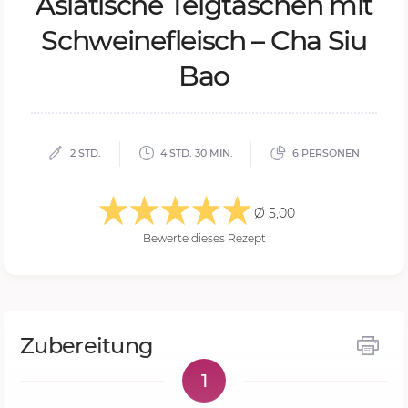
Asia­ti­sche Teig­ta­schen mit
Schwei­ne­fleisch – Cha Siu
Bao
2 STD.
4 STD. 30 MIN.
6 PERSONEN
Ø 5,00
Bewerte dieses Rezept
Zubereitung
1