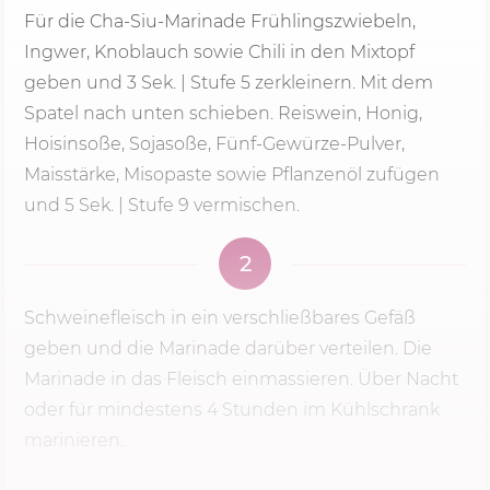
Für die Cha-Siu-Marinade Frühlingszwiebeln,
Ingwer, Knoblauch sowie Chili in den Mixtopf
geben und
3 Sek.
|
Stufe 5
zerkleinern. Mit dem
Spatel nach unten schieben. Reiswein, Honig,
Hoisinsoße, Sojasoße, Fünf-Gewürze-Pulver,
Maisstärke, Misopaste sowie Pflanzenöl zufügen
und 5 Sek. | Stufe 9 vermischen.
2
Schweinefleisch in ein verschließbares Gefäß
geben und die Marinade darüber verteilen. Die
Marinade in das Fleisch einmassieren. Über Nacht
oder für mindestens 4 Stunden im Kühlschrank
marinieren.