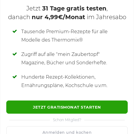
Jetzt
31 Tage gratis testen
,
danach
nur 4,99€/Monat
im Jahresabo
Deine Notizen
Tausende Premium-Rezepte für alle
Modelle des Thermomix®
SCHREIBE NEUE NOTIZ
Zugriff auf alle "mein Zaubertopf"
Magazine, Bücher und Sonderhefte.
Hunderte Rezept-Kollektionen,
Kommentare
(1)
Ernährungspläne, Kochschule u.v.m.
JETZT GRATISMONAT STARTEN
Schon Mitglied?
🙂
Speichern
1500
Anmelden und kochen