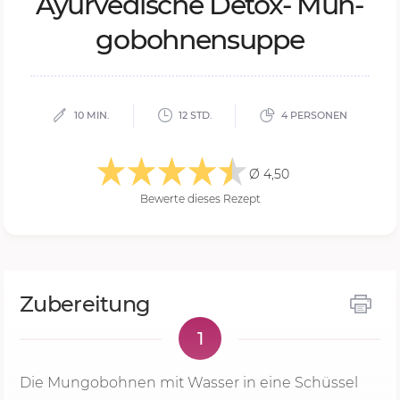
Ayur­ve­di­sche De­tox- Mun­
go­boh­nen­sup­pe
10 MIN.
12 STD.
4 PERSONEN
Ø 4,50
Bewerte dieses Rezept
Zubereitung
1
Die Mungobohnen mit Wasser in eine Schüssel