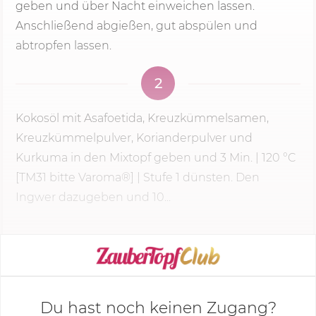
geben und über Nacht einweichen lassen.
Anschließend abgießen, gut abspülen und
abtropfen lassen.
2
Kokosöl mit Asafoetida, Kreuzkümmelsamen,
Kreuzkümmelpulver, Korianderpulver und
Kurkuma in den Mixtopf geben und
3 Min.
|
120 °C
[TM31 bitte Varoma®] |
Stufe 1
dünsten. Den
Ingwer dazugeben und 10...
KOCHMODUS STARTEN
Du hast noch keinen Zugang?