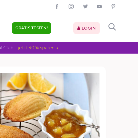
GRATIS TESTEN!
LOGIN
pf Club –
jetzt 40 % sparen →