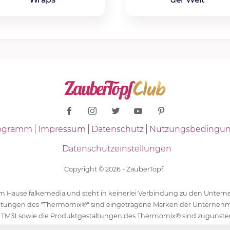
Programm
Impressum
Datenschutz
Nutzungsbedingu
Datenschutzeinstellungen
Copyright © 2026 - ZauberTopf
 dem Hause falkemedia und steht in keinerlei Verbindung zu den Unt
ltungen des "Thermomix®" sind eingetragene Marken der Unternehm
 TM31 sowie die Produktgestaltungen des Thermomix® sind zugunst
ür die Rezeptangaben in "ZauberTopf" ist ausschließlich falkemedia ver