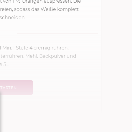
t von 1 1⁄2 Orangen auspressen. Die
efreien, sodass das Weiße komplett
 schneiden.
1 Min.
|
Stufe 4
cremig rühren.
terrühren. Mehl, Backpulver und
5...
TARTEN