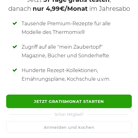
danach
nur 4,99€/Monat
im Jahresabo
Tausende Premium-Rezepte für alle
Modelle des Thermomix®
Zugriff auf alle "mein Zaubertopf"
SCHREIBE NEUE NOTIZ
Magazine, Bücher und Sonderhefte.
Hunderte Rezept-Kollektionen,
Ernährungspläne, Kochschule u.v.m.
JETZT GRATISMONAT STARTEN
Schon Mitglied?
Anmelden und kochen