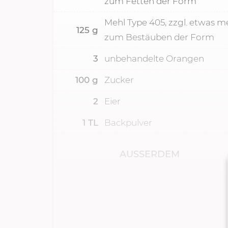
zum Fetten der Form
Mehl Type 405, zzgl. etwas m
125
g
zum Bestäuben der Form
3
unbehandelte Orangen
100
g
Zucker
2
Eier
1
TL
Backpulver
AUSSERDEM
12er-Madeleine-Backblech