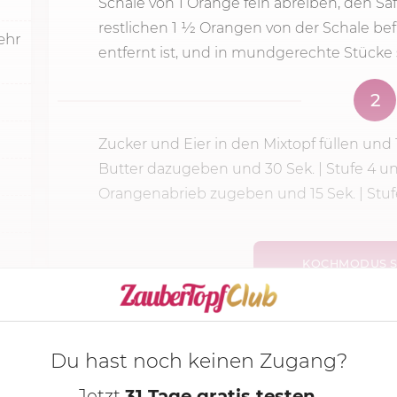
Schale von 1 Orange fein abreiben, den Saf
restlichen 1 1⁄2 Orangen von der Schale b
ehr
entfernt ist, und in mundgerechte Stücke
2
Zucker und Eier in den Mixtopf füllen und
Butter dazugeben und
30 Sek.
|
Stufe 4
un
Orangenabrieb zugeben und 15 Sek. | Stufe 
KOCHMODUS S
Du hast noch keinen Zugang?
Jetzt
31 Tage gratis testen
,