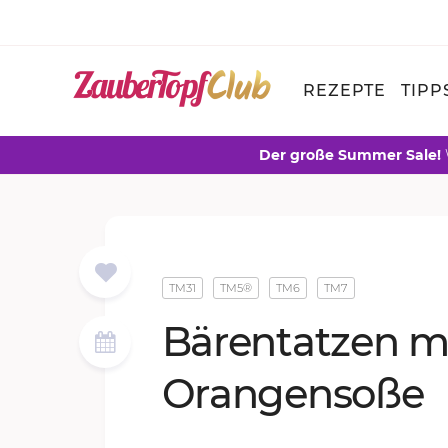
REZEPTE
TIPP
Der große Summer Sale!
TM31
TM5®
TM6
TM7
Bä­ren­tat­zen m
Oran­gen­so­ße