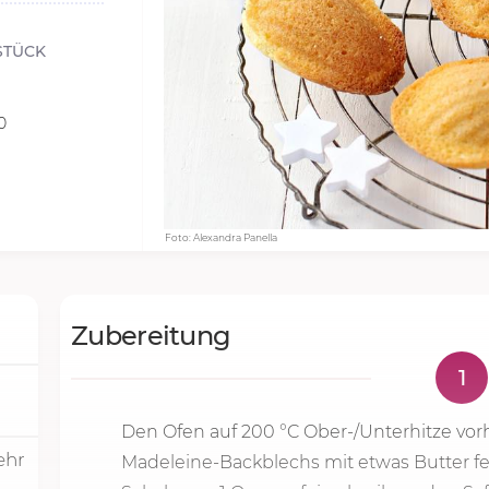
STÜCK
0
Foto: Alexandra Panella
Zubereitung
1
Den Ofen auf
200 °C
Ober-/Unterhitze vor
ehr
Madeleine-Backblechs mit etwas Butter f