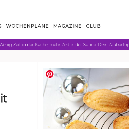
S
WOCHENPLÄNE
MAGAZINE
CLUB
Wenig Zeit in der Küche, mehr Zeit in der Sonne. Dein ZauberTo
it