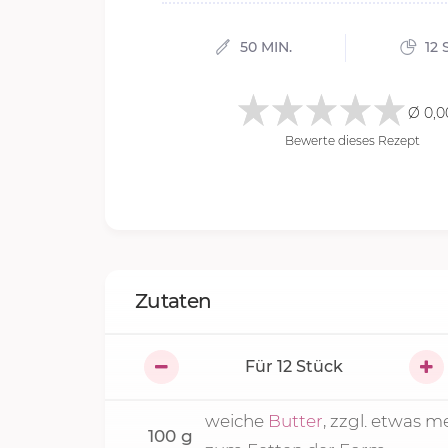
50 MIN.
12 
Ø 0,0
Bewerte dieses Rezept
Zutaten
Für
12
Stück
weiche
Butter
, zzgl. etwas m
100
g