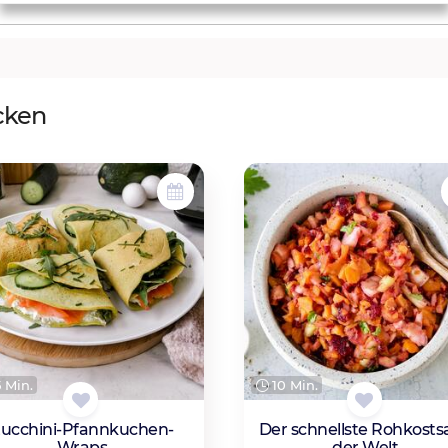
cken
 Min.
10 Min.
ucchini-Pfannkuchen-
Der schnellste Rohkosts
Wraps
der Welt